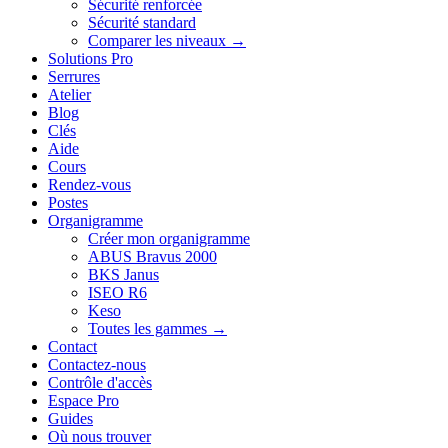
Sécurité renforcée
Sécurité standard
Comparer les niveaux →
Solutions Pro
Serrures
Atelier
Blog
Clés
Aide
Cours
Rendez-vous
Postes
Organigramme
Créer mon organigramme
ABUS Bravus 2000
BKS Janus
ISEO R6
Keso
Toutes les gammes →
Contact
Contactez-nous
Contrôle d'accès
Espace Pro
Guides
Où nous trouver