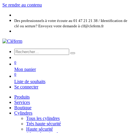
Se rendre au contenu
Des professionnels à votre écoute au 01 47 21 21 38 / Identification de
clé ou serrure? Envoyez votre demande à clf@cleferm.fr
0
Mon panier
0
Liste de souhaits
Se connecter
Produits
Services
Boutique
Cylindres
Tous les cylindres
Très haute sécurité
Haute sécurité