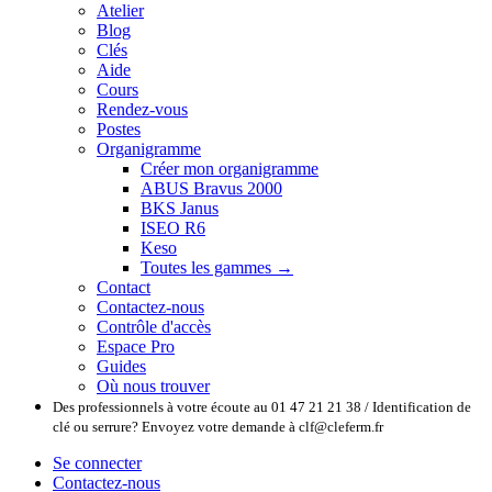
Atelier
Blog
Clés
Aide
Cours
Rendez-vous
Postes
Organigramme
Créer mon organigramme
ABUS Bravus 2000
BKS Janus
ISEO R6
Keso
Toutes les gammes →
Contact
Contactez-nous
Contrôle d'accès
Espace Pro
Guides
Où nous trouver
Des professionnels à votre écoute au 01 47 21 21 38 / Identification de
clé ou serrure? Envoyez votre demande à clf@cleferm.fr
Se connecter
Contactez-nous