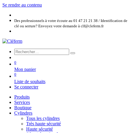
Se rendre au contenu
Des professionnels à votre écoute au 01 47 21 21 38 / Identification de
clé ou serrure? Envoyez votre demande à clf@cleferm.fr
0
Mon panier
0
Liste de souhaits
Se connecter
Produits
Services
Boutique
Cylindres
Tous les cylindres
Très haute sécurité
Haute sécurité