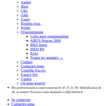
Atelier
Blog
Clés
Aide
Cours
Rendez-vous
Postes
Organigramme
Créer mon organigramme
ABUS Bravus 2000
BKS Janus
ISEO R6
Keso
Toutes les gammes →
Contact
Contactez-nous
Contrôle d'accès
Espace Pro
Guides
Où nous trouver
Des professionnels à votre écoute au 01 47 21 21 38 / Identification de
clé ou serrure? Envoyez votre demande à clf@cleferm.fr
Se connecter
Contactez-nous