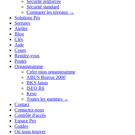
Sécurité renforcée
Sécurité standard
Comparer les niveaux →
Solutions Pro
Serrures
Atelier
Blog
Clés
Aide
Cours
Rendez-vous
Postes
Organigramme
Créer mon organigramme
ABUS Bravus 2000
BKS Janus
ISEO R6
Keso
Toutes les gammes →
Contact
Contactez-nous
Contrôle d'accès
Espace Pro
Guides
Où nous trouver