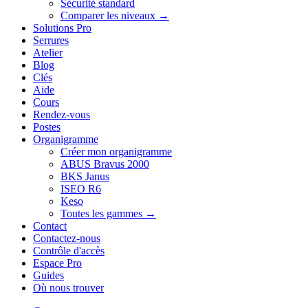
Sécurité standard
Comparer les niveaux →
Solutions Pro
Serrures
Atelier
Blog
Clés
Aide
Cours
Rendez-vous
Postes
Organigramme
Créer mon organigramme
ABUS Bravus 2000
BKS Janus
ISEO R6
Keso
Toutes les gammes →
Contact
Contactez-nous
Contrôle d'accès
Espace Pro
Guides
Où nous trouver