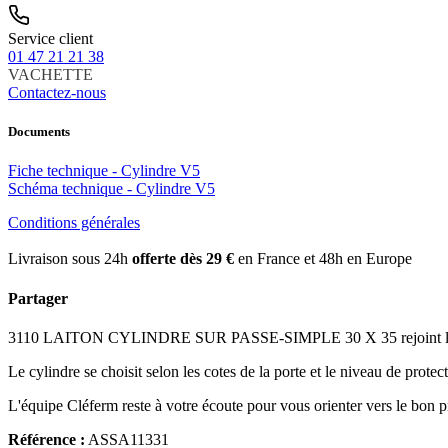
Service client
01 47 21 21 38
VACHETTE
Contactez-nous
Documents
Fiche technique - Cylindre V5
Schéma technique - Cylindre V5
Conditions générales
Livraison sous 24h
offerte dès 29 €
en France et 48h en Europe
Partager
3110 LAITON CYLINDRE SUR PASSE-SIMPLE 30 X 35 rejoint le catalo
Le cylindre se choisit selon les cotes de la porte et le niveau de protect
L'équipe Cléferm reste à votre écoute pour vous orienter vers le bon p
Référence :
ASSA11331