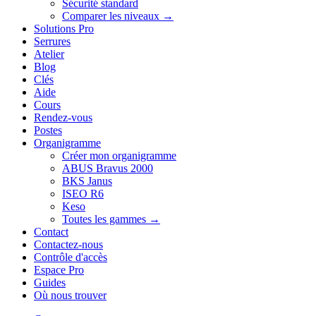
Sécurité standard
Comparer les niveaux →
Solutions Pro
Serrures
Atelier
Blog
Clés
Aide
Cours
Rendez-vous
Postes
Organigramme
Créer mon organigramme
ABUS Bravus 2000
BKS Janus
ISEO R6
Keso
Toutes les gammes →
Contact
Contactez-nous
Contrôle d'accès
Espace Pro
Guides
Où nous trouver