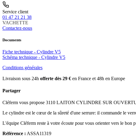
Service client
01 47 21 21 38
VACHETTE
Contactez-nous
Documents
Fiche technique - Cylindre V5
Schéma technique - Cylindre V5
Conditions générales
Livraison sous 24h
offerte dès 29 €
en France et 48h en Europe
Partager
Cléferm vous propose 3110 LAITON CYLINDRE SUR OUVERTURE CE
Le cylindre est le cœur de la sûreté d'une serrure: il commande le verr
L'équipe Cléferm reste à votre écoute pour vous orienter vers le bon p
Référence :
ASSA11319