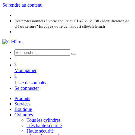
Se rendre au contenu
Des professionnels à votre écoute au 01 47 21 21 38 / Identification de
clé ou serrure? Envoyez votre demande à clf@cleferm.fr
0
Mon panier
0
Liste de souhaits
Se connecter
Produits
Services
Boutique
Cylindres
Tous les cylindres
Très haute sécurité
Haute sécurité