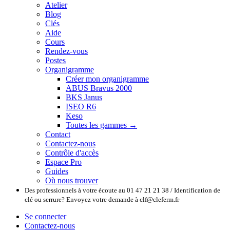
Atelier
Blog
Clés
Aide
Cours
Rendez-vous
Postes
Organigramme
Créer mon organigramme
ABUS Bravus 2000
BKS Janus
ISEO R6
Keso
Toutes les gammes →
Contact
Contactez-nous
Contrôle d'accès
Espace Pro
Guides
Où nous trouver
Des professionnels à votre écoute au 01 47 21 21 38 / Identification de
clé ou serrure? Envoyez votre demande à clf@cleferm.fr
Se connecter
Contactez-nous