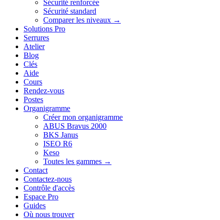
Sécurité renforcée
Sécurité standard
Comparer les niveaux →
Solutions Pro
Serrures
Atelier
Blog
Clés
Aide
Cours
Rendez-vous
Postes
Organigramme
Créer mon organigramme
ABUS Bravus 2000
BKS Janus
ISEO R6
Keso
Toutes les gammes →
Contact
Contactez-nous
Contrôle d'accès
Espace Pro
Guides
Où nous trouver