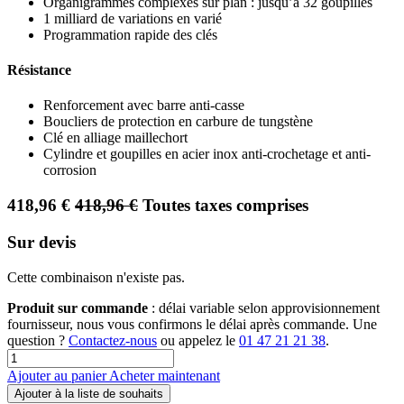
Organigrammes complexes sur plan : jusqu’à 32 goupilles
1 milliard de variations en varié
Programmation rapide des clés
Résistance
Renforcement avec barre anti-casse
Boucliers de protection en carbure de tungstène
Clé en alliage maillechort
Cylindre et goupilles en acier inox anti-crochetage et anti-
corrosion
418,96
€
418,96
€
Toutes taxes comprises
Sur devis
Cette combinaison n'existe pas.
Produit sur commande
: délai variable selon approvisionnement
fournisseur, nous vous confirmons le délai après commande. Une
question ?
Contactez-nous
ou appelez le
01 47 21 21 38
.
Ajouter au panier
Acheter maintenant
Ajouter à la liste de souhaits