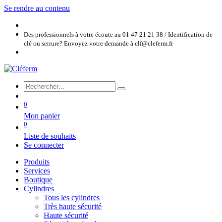
Se rendre au contenu
Des professionnels à votre écoute au 01 47 21 21 38 / Identification de
clé ou serrure? Envoyez votre demande à clf@cleferm.fr
0
Mon panier
0
Liste de souhaits
Se connecter
Produits
Services
Boutique
Cylindres
Tous les cylindres
Très haute sécurité
Haute sécurité