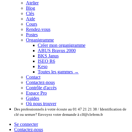
Atelier
Blog
Clés
Aide
Cours
Rendez-vous
Postes
Organigramme
Créer mon organigramme
ABUS Bravus 2000
BKS Janus
ISEO R6
Keso
Toutes les gammes →
Contact
Contactez-nous
Contrôle d'accès
Espace Pro
Guides
Où nous trouver
Des professionnels à votre écoute au 01 47 21 21 38 / Identification de
clé ou serrure? Envoyez votre demande à clf@cleferm.fr
Se connecter
Contactez-nous