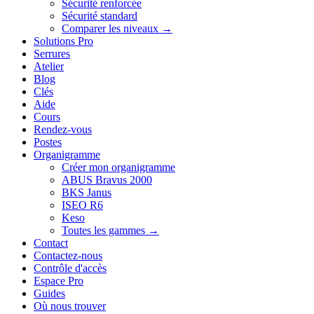
Sécurité renforcée
Sécurité standard
Comparer les niveaux →
Solutions Pro
Serrures
Atelier
Blog
Clés
Aide
Cours
Rendez-vous
Postes
Organigramme
Créer mon organigramme
ABUS Bravus 2000
BKS Janus
ISEO R6
Keso
Toutes les gammes →
Contact
Contactez-nous
Contrôle d'accès
Espace Pro
Guides
Où nous trouver