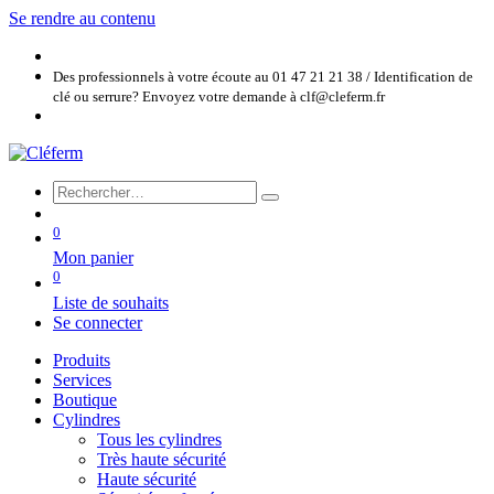
Se rendre au contenu
Des professionnels à votre écoute au 01 47 21 21 38 / Identification de
clé ou serrure? Envoyez votre demande à clf@cleferm.fr
0
Mon panier
0
Liste de souhaits
Se connecter
Produits
Services
Boutique
Cylindres
Tous les cylindres
Très haute sécurité
Haute sécurité