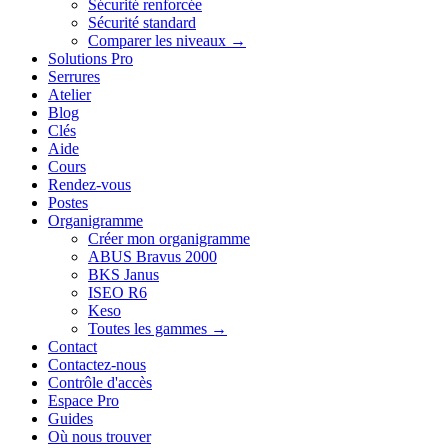
Sécurité renforcée
Sécurité standard
Comparer les niveaux →
Solutions Pro
Serrures
Atelier
Blog
Clés
Aide
Cours
Rendez-vous
Postes
Organigramme
Créer mon organigramme
ABUS Bravus 2000
BKS Janus
ISEO R6
Keso
Toutes les gammes →
Contact
Contactez-nous
Contrôle d'accès
Espace Pro
Guides
Où nous trouver