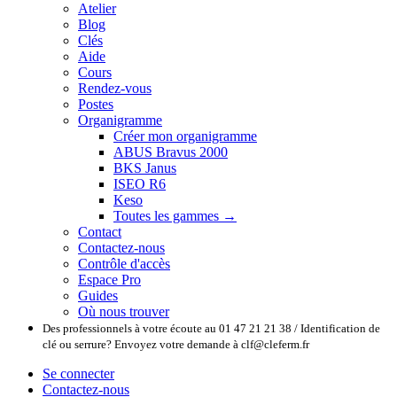
Atelier
Blog
Clés
Aide
Cours
Rendez-vous
Postes
Organigramme
Créer mon organigramme
ABUS Bravus 2000
BKS Janus
ISEO R6
Keso
Toutes les gammes →
Contact
Contactez-nous
Contrôle d'accès
Espace Pro
Guides
Où nous trouver
Des professionnels à votre écoute au 01 47 21 21 38 / Identification de
clé ou serrure? Envoyez votre demande à clf@cleferm.fr
Se connecter
Contactez-nous