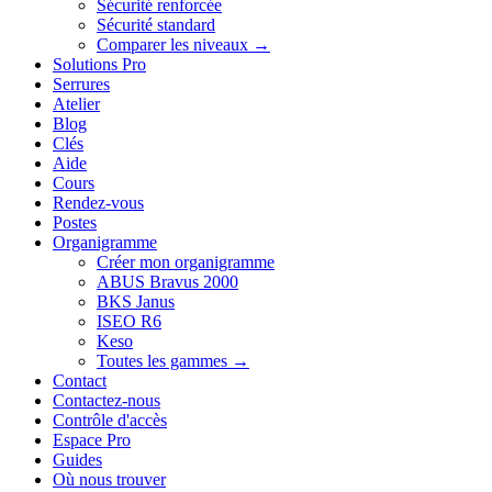
Sécurité renforcée
Sécurité standard
Comparer les niveaux →
Solutions Pro
Serrures
Atelier
Blog
Clés
Aide
Cours
Rendez-vous
Postes
Organigramme
Créer mon organigramme
ABUS Bravus 2000
BKS Janus
ISEO R6
Keso
Toutes les gammes →
Contact
Contactez-nous
Contrôle d'accès
Espace Pro
Guides
Où nous trouver