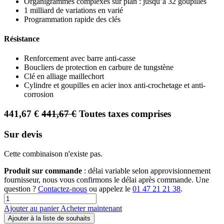
Organigrammes complexes sur plan : jusqu’à 32 goupilles
1 milliard de variations en varié
Programmation rapide des clés
Résistance
Renforcement avec barre anti-casse
Boucliers de protection en carbure de tungstène
Clé en alliage maillechort
Cylindre et goupilles en acier inox anti-crochetage et anti-
corrosion
441,67
€
441,67
€
Toutes taxes comprises
Sur devis
Cette combinaison n'existe pas.
Produit sur commande
: délai variable selon approvisionnement
fournisseur, nous vous confirmons le délai après commande. Une
question ?
Contactez-nous
ou appelez le
01 47 21 21 38
.
Ajouter au panier
Acheter maintenant
Ajouter à la liste de souhaits