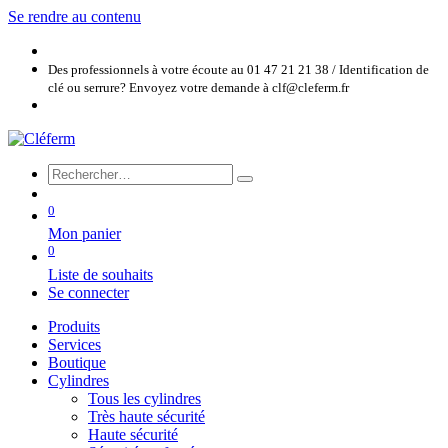
Se rendre au contenu
Des professionnels à votre écoute au 01 47 21 21 38 / Identification de
clé ou serrure? Envoyez votre demande à clf@cleferm.fr
0
Mon panier
0
Liste de souhaits
Se connecter
Produits
Services
Boutique
Cylindres
Tous les cylindres
Très haute sécurité
Haute sécurité