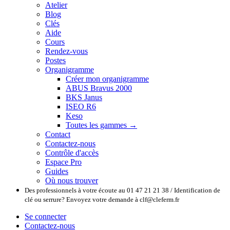
Atelier
Blog
Clés
Aide
Cours
Rendez-vous
Postes
Organigramme
Créer mon organigramme
ABUS Bravus 2000
BKS Janus
ISEO R6
Keso
Toutes les gammes →
Contact
Contactez-nous
Contrôle d'accès
Espace Pro
Guides
Où nous trouver
Des professionnels à votre écoute au 01 47 21 21 38 / Identification de
clé ou serrure? Envoyez votre demande à clf@cleferm.fr
Se connecter
Contactez-nous