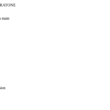
INTRATONE
la main
sion