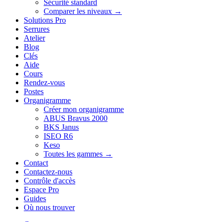
Sécurité standard
Comparer les niveaux →
Solutions Pro
Serrures
Atelier
Blog
Clés
Aide
Cours
Rendez-vous
Postes
Organigramme
Créer mon organigramme
ABUS Bravus 2000
BKS Janus
ISEO R6
Keso
Toutes les gammes →
Contact
Contactez-nous
Contrôle d'accès
Espace Pro
Guides
Où nous trouver