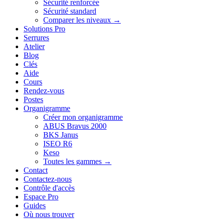
Sécurité renforcée
Sécurité standard
Comparer les niveaux →
Solutions Pro
Serrures
Atelier
Blog
Clés
Aide
Cours
Rendez-vous
Postes
Organigramme
Créer mon organigramme
ABUS Bravus 2000
BKS Janus
ISEO R6
Keso
Toutes les gammes →
Contact
Contactez-nous
Contrôle d'accès
Espace Pro
Guides
Où nous trouver