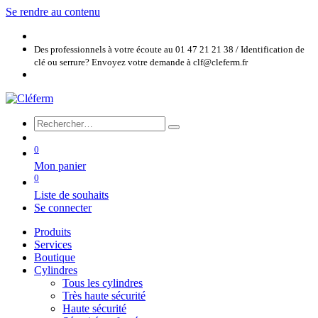
Se rendre au contenu
Des professionnels à votre écoute au 01 47 21 21 38 / Identification de
clé ou serrure? Envoyez votre demande à clf@cleferm.fr
0
Mon panier
0
Liste de souhaits
Se connecter
Produits
Services
Boutique
Cylindres
Tous les cylindres
Très haute sécurité
Haute sécurité