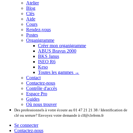
Atelier
Blog
Clés
Aide
Cours
Rendez-vous
Postes
Organigramme
Créer mon organigramme
ABUS Bravus 2000
BKS Janus
ISEO R6
Keso
Toutes les gammes →
Contact
Contactez-nous
Contrôle d'accès
Espace Pro
Guides
Où nous trouver
Des professionnels à votre écoute au 01 47 21 21 38 / Identification de
clé ou serrure? Envoyez votre demande à clf@cleferm.fr
Se connecter
Contactez-nous