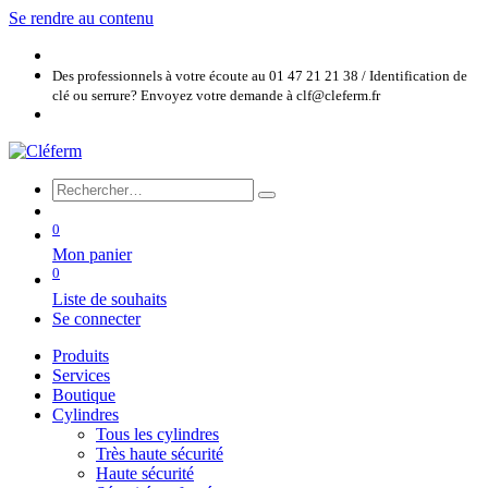
Se rendre au contenu
Des professionnels à votre écoute au 01 47 21 21 38 / Identification de
clé ou serrure? Envoyez votre demande à clf@cleferm.fr
0
Mon panier
0
Liste de souhaits
Se connecter
Produits
Services
Boutique
Cylindres
Tous les cylindres
Très haute sécurité
Haute sécurité