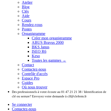
Atelier
Blog
Clés
Aide
Cours
Rendez-vous
Postes
Organigramme
Créer mon organigramme
ABUS Bravus 2000
BKS Janus
ISEO R6
Keso
Toutes les gammes →
Contact
Contactez-nous
Contrôle d'accès
Espace Pro
Guides
Où nous trouver
Des professionnels à votre écoute au 01 47 21 21 38 / Identification de
clé ou serrure? Envoyez votre demande à clf@cleferm.fr
Se connecter
Contactez-nous