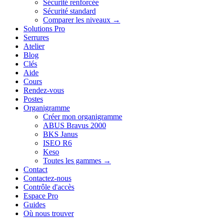
Sécurité renforcée
Sécurité standard
Comparer les niveaux →
Solutions Pro
Serrures
Atelier
Blog
Clés
Aide
Cours
Rendez-vous
Postes
Organigramme
Créer mon organigramme
ABUS Bravus 2000
BKS Janus
ISEO R6
Keso
Toutes les gammes →
Contact
Contactez-nous
Contrôle d'accès
Espace Pro
Guides
Où nous trouver