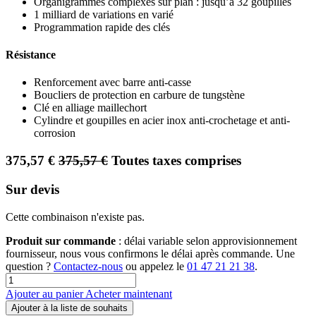
Organigrammes complexes sur plan : jusqu’à 32 goupilles
1 milliard de variations en varié
Programmation rapide des clés
Résistance
Renforcement avec barre anti-casse
Boucliers de protection en carbure de tungstène
Clé en alliage maillechort
Cylindre et goupilles en acier inox anti-crochetage et anti-
corrosion
375,57
€
375,57
€
Toutes taxes comprises
Sur devis
Cette combinaison n'existe pas.
Produit sur commande
: délai variable selon approvisionnement
fournisseur, nous vous confirmons le délai après commande. Une
question ?
Contactez-nous
ou appelez le
01 47 21 21 38
.
Ajouter au panier
Acheter maintenant
Ajouter à la liste de souhaits