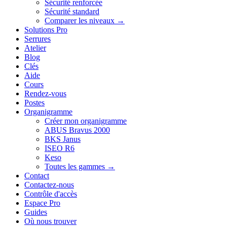
Sécurité renforcée
Sécurité standard
Comparer les niveaux →
Solutions Pro
Serrures
Atelier
Blog
Clés
Aide
Cours
Rendez-vous
Postes
Organigramme
Créer mon organigramme
ABUS Bravus 2000
BKS Janus
ISEO R6
Keso
Toutes les gammes →
Contact
Contactez-nous
Contrôle d'accès
Espace Pro
Guides
Où nous trouver