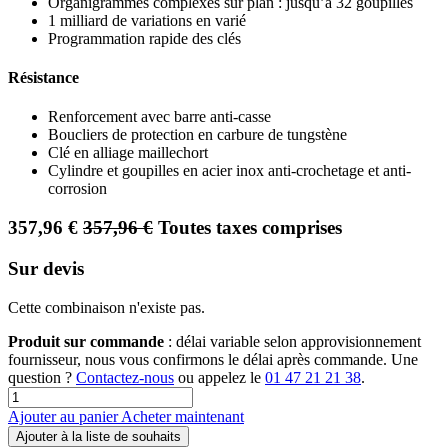
Organigrammes complexes sur plan : jusqu’à 32 goupilles
1 milliard de variations en varié
Programmation rapide des clés
Résistance
Renforcement avec barre anti-casse
Boucliers de protection en carbure de tungstène
Clé en alliage maillechort
Cylindre et goupilles en acier inox anti-crochetage et anti-
corrosion
357,96
€
357,96
€
Toutes taxes comprises
Sur devis
Cette combinaison n'existe pas.
Produit sur commande
: délai variable selon approvisionnement
fournisseur, nous vous confirmons le délai après commande. Une
question ?
Contactez-nous
ou appelez le
01 47 21 21 38
.
Ajouter au panier
Acheter maintenant
Ajouter à la liste de souhaits