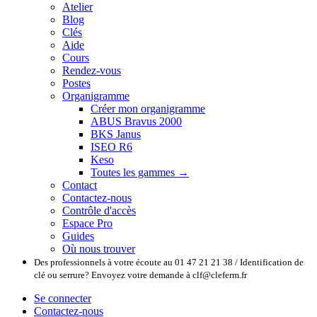
Atelier
Blog
Clés
Aide
Cours
Rendez-vous
Postes
Organigramme
Créer mon organigramme
ABUS Bravus 2000
BKS Janus
ISEO R6
Keso
Toutes les gammes →
Contact
Contactez-nous
Contrôle d'accès
Espace Pro
Guides
Où nous trouver
Des professionnels à votre écoute au 01 47 21 21 38 / Identification de
clé ou serrure? Envoyez votre demande à clf@cleferm.fr
Se connecter
Contactez-nous