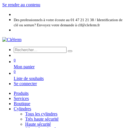
Se rendre au contenu
Des professionnels à votre écoute au 01 47 21 21 38 / Identification de
clé ou serrure? Envoyez votre demande à clf@cleferm.fr
0
Mon panier
0
Liste de souhaits
Se connecter
Produits
Services
Boutique
Cylindres
Tous les cylindres
Très haute sécurité
Haute sécurité