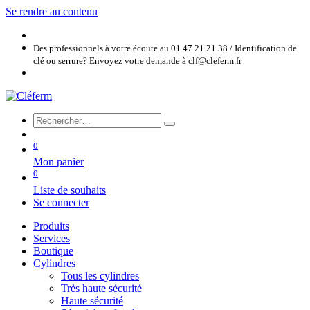
Se rendre au contenu
Des professionnels à votre écoute au 01 47 21 21 38 / Identification de
clé ou serrure? Envoyez votre demande à clf@cleferm.fr
0
Mon panier
0
Liste de souhaits
Se connecter
Produits
Services
Boutique
Cylindres
Tous les cylindres
Très haute sécurité
Haute sécurité