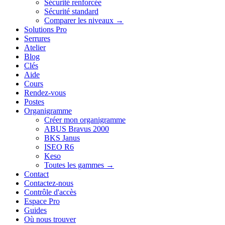
Sécurité renforcée
Sécurité standard
Comparer les niveaux →
Solutions Pro
Serrures
Atelier
Blog
Clés
Aide
Cours
Rendez-vous
Postes
Organigramme
Créer mon organigramme
ABUS Bravus 2000
BKS Janus
ISEO R6
Keso
Toutes les gammes →
Contact
Contactez-nous
Contrôle d'accès
Espace Pro
Guides
Où nous trouver