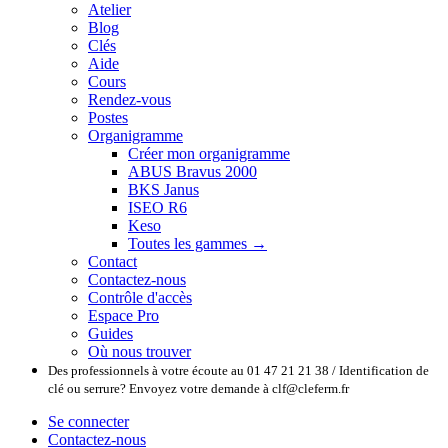
Atelier
Blog
Clés
Aide
Cours
Rendez-vous
Postes
Organigramme
Créer mon organigramme
ABUS Bravus 2000
BKS Janus
ISEO R6
Keso
Toutes les gammes →
Contact
Contactez-nous
Contrôle d'accès
Espace Pro
Guides
Où nous trouver
Des professionnels à votre écoute au 01 47 21 21 38 / Identification de
clé ou serrure? Envoyez votre demande à clf@cleferm.fr
Se connecter
Contactez-nous