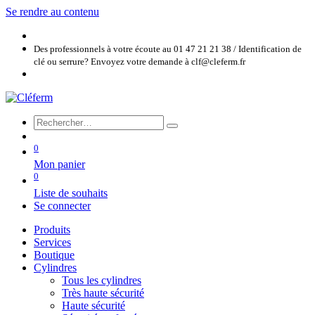
Se rendre au contenu
Des professionnels à votre écoute au 01 47 21 21 38 / Identification de
clé ou serrure? Envoyez votre demande à clf@cleferm.fr
0
Mon panier
0
Liste de souhaits
Se connecter
Produits
Services
Boutique
Cylindres
Tous les cylindres
Très haute sécurité
Haute sécurité