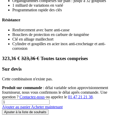
Organigrammes complexes sur plan : jusqu’à 32 goupilles
1 milliard de variations en varié
Programmation rapide des clés
Résistance
Renforcement avec barre anti-casse
Boucliers de protection en carbure de tungstène
Clé en alliage maillechort
Cylindre et goupilles en acier inox anti-crochetage et anti-
corrosion
323,36
€
323,36
€
Toutes taxes comprises
Sur devis
Cette combinaison n'existe pas.
Produit sur commande
: délai variable selon approvisionnement
fournisseur, nous vous confirmons le délai après commande. Une
question ?
Contactez-nous
ou appelez le
01 47 21 21 38
.
Ajouter au panier
Acheter maintenant
Ajouter à la liste de souhaits