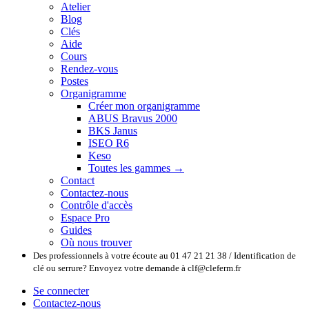
Atelier
Blog
Clés
Aide
Cours
Rendez-vous
Postes
Organigramme
Créer mon organigramme
ABUS Bravus 2000
BKS Janus
ISEO R6
Keso
Toutes les gammes →
Contact
Contactez-nous
Contrôle d'accès
Espace Pro
Guides
Où nous trouver
Des professionnels à votre écoute au 01 47 21 21 38 / Identification de
clé ou serrure? Envoyez votre demande à clf@cleferm.fr
Se connecter
Contactez-nous