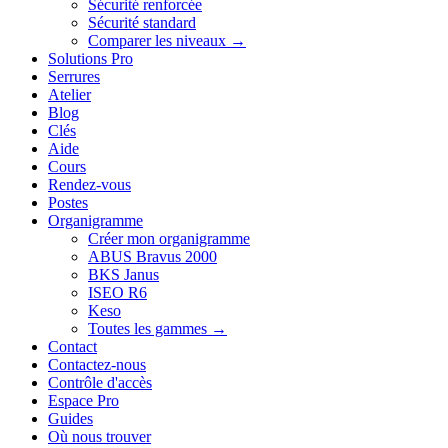
Sécurité renforcée
Sécurité standard
Comparer les niveaux →
Solutions Pro
Serrures
Atelier
Blog
Clés
Aide
Cours
Rendez-vous
Postes
Organigramme
Créer mon organigramme
ABUS Bravus 2000
BKS Janus
ISEO R6
Keso
Toutes les gammes →
Contact
Contactez-nous
Contrôle d'accès
Espace Pro
Guides
Où nous trouver