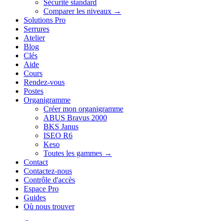
Sécurité standard
Comparer les niveaux →
Solutions Pro
Serrures
Atelier
Blog
Clés
Aide
Cours
Rendez-vous
Postes
Organigramme
Créer mon organigramme
ABUS Bravus 2000
BKS Janus
ISEO R6
Keso
Toutes les gammes →
Contact
Contactez-nous
Contrôle d'accès
Espace Pro
Guides
Où nous trouver