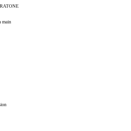
INTRATONE
la main
sion