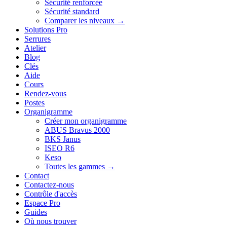
Sécurité renforcée
Sécurité standard
Comparer les niveaux →
Solutions Pro
Serrures
Atelier
Blog
Clés
Aide
Cours
Rendez-vous
Postes
Organigramme
Créer mon organigramme
ABUS Bravus 2000
BKS Janus
ISEO R6
Keso
Toutes les gammes →
Contact
Contactez-nous
Contrôle d'accès
Espace Pro
Guides
Où nous trouver