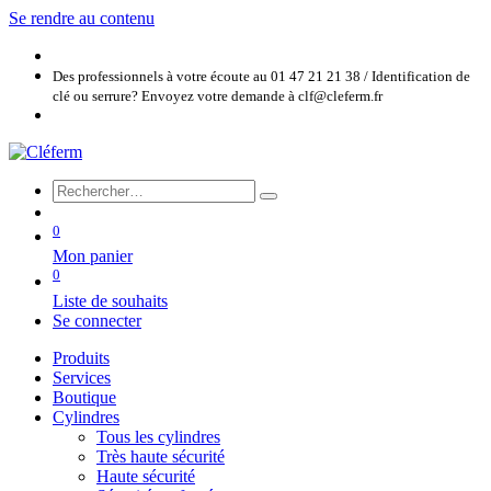
Se rendre au contenu
Des professionnels à votre écoute au 01 47 21 21 38 / Identification de
clé ou serrure? Envoyez votre demande à clf@cleferm.fr
0
Mon panier
0
Liste de souhaits
Se connecter
Produits
Services
Boutique
Cylindres
Tous les cylindres
Très haute sécurité
Haute sécurité