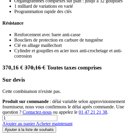
Organigrammes complexes sur plan : jusqu’à 32 goupilles
1 milliard de variations en varié
Programmation rapide des clés
Résistance
Renforcement avec barre anti-casse
Boucliers de protection en carbure de tungstène
Clé en alliage maillechort
Cylindre et goupilles en acier inox anti-crochetage et anti-
corrosion
370,16
€
370,16
€
Toutes taxes comprises
Sur devis
Cette combinaison n'existe pas.
Produit sur commande
: délai variable selon approvisionnement
fournisseur, nous vous confirmons le délai après commande. Une
question ?
Contactez-nous
ou appelez le
01 47 21 21 38
.
Ajouter au panier
Acheter maintenant
Ajouter à la liste de souhaits