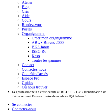
Atelier
Blog
Clés
Aide
Cours
Rendez-vous
Postes
Organigramme
Créer mon organigramme
ABUS Bravus 2000
BKS Janus
ISEO R6
Keso
Toutes les gammes →
Contact
Contactez-nous
Contrôle d'accès
Espace Pro
Guides
Où nous trouver
Des professionnels à votre écoute au 01 47 21 21 38 / Identification de
clé ou serrure? Envoyez votre demande à clf@cleferm.fr
Se connecter
Contactez-nous