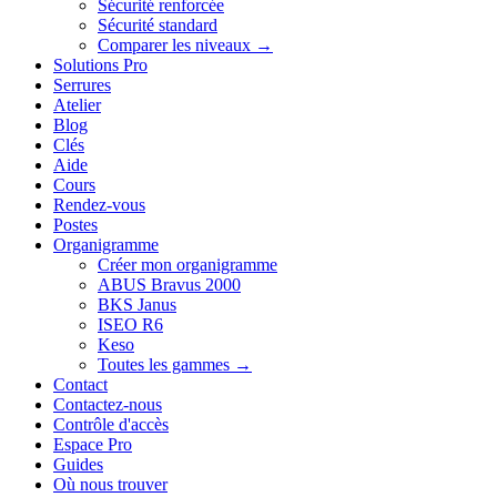
Sécurité renforcée
Sécurité standard
Comparer les niveaux →
Solutions Pro
Serrures
Atelier
Blog
Clés
Aide
Cours
Rendez-vous
Postes
Organigramme
Créer mon organigramme
ABUS Bravus 2000
BKS Janus
ISEO R6
Keso
Toutes les gammes →
Contact
Contactez-nous
Contrôle d'accès
Espace Pro
Guides
Où nous trouver