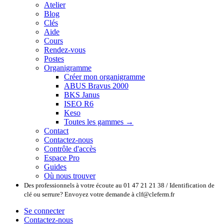
Atelier
Blog
Clés
Aide
Cours
Rendez-vous
Postes
Organigramme
Créer mon organigramme
ABUS Bravus 2000
BKS Janus
ISEO R6
Keso
Toutes les gammes →
Contact
Contactez-nous
Contrôle d'accès
Espace Pro
Guides
Où nous trouver
Des professionnels à votre écoute au 01 47 21 21 38 / Identification de
clé ou serrure? Envoyez votre demande à clf@cleferm.fr
Se connecter
Contactez-nous