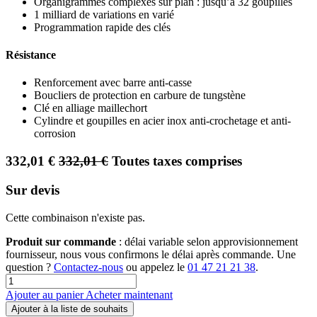
Organigrammes complexes sur plan : jusqu’à 32 goupilles
1 milliard de variations en varié
Programmation rapide des clés
Résistance
Renforcement avec barre anti-casse
Boucliers de protection en carbure de tungstène
Clé en alliage maillechort
Cylindre et goupilles en acier inox anti-crochetage et anti-
corrosion
332,01
€
332,01
€
Toutes taxes comprises
Sur devis
Cette combinaison n'existe pas.
Produit sur commande
: délai variable selon approvisionnement
fournisseur, nous vous confirmons le délai après commande. Une
question ?
Contactez-nous
ou appelez le
01 47 21 21 38
.
Ajouter au panier
Acheter maintenant
Ajouter à la liste de souhaits