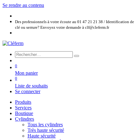
Se rendre au contenu
Des professionnels à votre écoute au 01 47 21 21 38 / Identification de
clé ou serrure? Envoyez votre demande à clf@cleferm.fr
0
Mon panier
0
Liste de souhaits
Se connecter
Produits
Services
Boutique
Cylindres
Tous les cylindres
Très haute sécurité
Haute sécurité