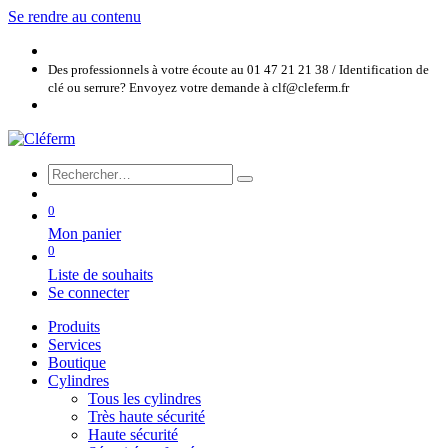
Se rendre au contenu
Des professionnels à votre écoute au 01 47 21 21 38 / Identification de
clé ou serrure? Envoyez votre demande à clf@cleferm.fr
0
Mon panier
0
Liste de souhaits
Se connecter
Produits
Services
Boutique
Cylindres
Tous les cylindres
Très haute sécurité
Haute sécurité