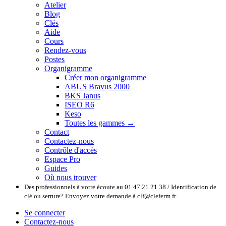
Atelier
Blog
Clés
Aide
Cours
Rendez-vous
Postes
Organigramme
Créer mon organigramme
ABUS Bravus 2000
BKS Janus
ISEO R6
Keso
Toutes les gammes →
Contact
Contactez-nous
Contrôle d'accès
Espace Pro
Guides
Où nous trouver
Des professionnels à votre écoute au 01 47 21 21 38 / Identification de
clé ou serrure? Envoyez votre demande à clf@cleferm.fr
Se connecter
Contactez-nous