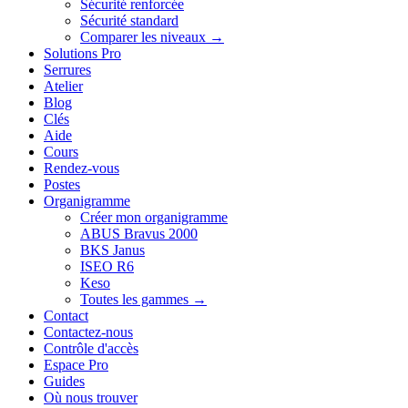
Sécurité renforcée
Sécurité standard
Comparer les niveaux →
Solutions Pro
Serrures
Atelier
Blog
Clés
Aide
Cours
Rendez-vous
Postes
Organigramme
Créer mon organigramme
ABUS Bravus 2000
BKS Janus
ISEO R6
Keso
Toutes les gammes →
Contact
Contactez-nous
Contrôle d'accès
Espace Pro
Guides
Où nous trouver