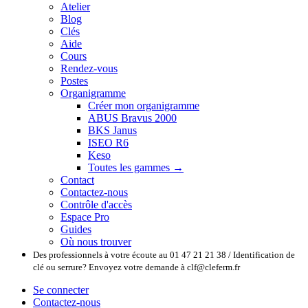
Atelier
Blog
Clés
Aide
Cours
Rendez-vous
Postes
Organigramme
Créer mon organigramme
ABUS Bravus 2000
BKS Janus
ISEO R6
Keso
Toutes les gammes →
Contact
Contactez-nous
Contrôle d'accès
Espace Pro
Guides
Où nous trouver
Des professionnels à votre écoute au 01 47 21 21 38 / Identification de
clé ou serrure? Envoyez votre demande à clf@cleferm.fr
Se connecter
Contactez-nous