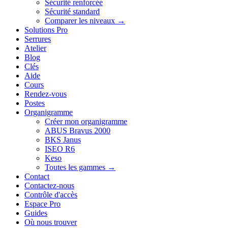
Sécurité renforcée
Sécurité standard
Comparer les niveaux →
Solutions Pro
Serrures
Atelier
Blog
Clés
Aide
Cours
Rendez-vous
Postes
Organigramme
Créer mon organigramme
ABUS Bravus 2000
BKS Janus
ISEO R6
Keso
Toutes les gammes →
Contact
Contactez-nous
Contrôle d'accès
Espace Pro
Guides
Où nous trouver