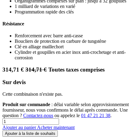
Organigrammes complexes sur plan : jusqu’à 32 goupilles
1 milliard de variations en varié
Programmation rapide des clés
Résistance
Renforcement avec barre anti-casse
Boucliers de protection en carbure de tungstène
Clé en alliage maillechort
Cylindre et goupilles en acier inox anti-crochetage et anti-
corrosion
314,71
€
314,71
€
Toutes taxes comprises
Sur devis
Cette combinaison n'existe pas.
Produit sur commande
: délai variable selon approvisionnement
fournisseur, nous vous confirmons le délai après commande. Une
question ?
Contactez-nous
ou appelez le
01 47 21 21 38
.
Ajouter au panier
Acheter maintenant
Ajouter à la liste de souhaits