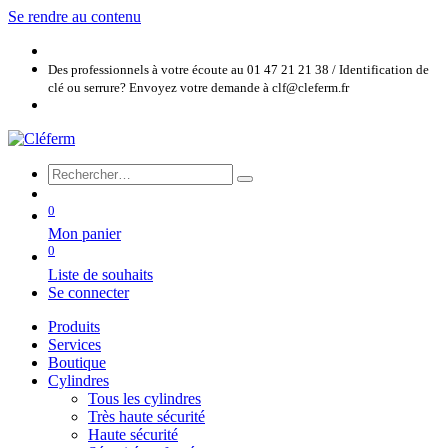
Se rendre au contenu
Des professionnels à votre écoute au 01 47 21 21 38 / Identification de
clé ou serrure? Envoyez votre demande à clf@cleferm.fr
0
Mon panier
0
Liste de souhaits
Se connecter
Produits
Services
Boutique
Cylindres
Tous les cylindres
Très haute sécurité
Haute sécurité