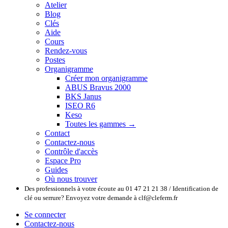
Atelier
Blog
Clés
Aide
Cours
Rendez-vous
Postes
Organigramme
Créer mon organigramme
ABUS Bravus 2000
BKS Janus
ISEO R6
Keso
Toutes les gammes →
Contact
Contactez-nous
Contrôle d'accès
Espace Pro
Guides
Où nous trouver
Des professionnels à votre écoute au 01 47 21 21 38 / Identification de
clé ou serrure? Envoyez votre demande à clf@cleferm.fr
Se connecter
Contactez-nous