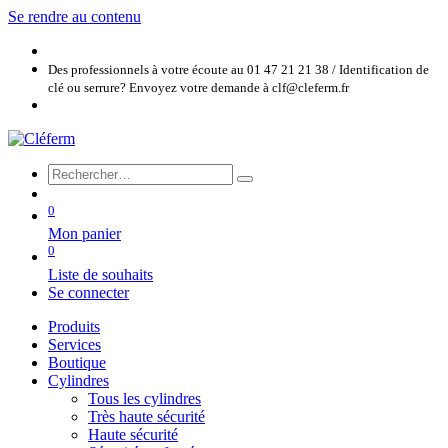
Se rendre au contenu
Des professionnels à votre écoute au 01 47 21 21 38 / Identification de
clé ou serrure? Envoyez votre demande à clf@cleferm.fr
0
Mon panier
0
Liste de souhaits
Se connecter
Produits
Services
Boutique
Cylindres
Tous les cylindres
Très haute sécurité
Haute sécurité