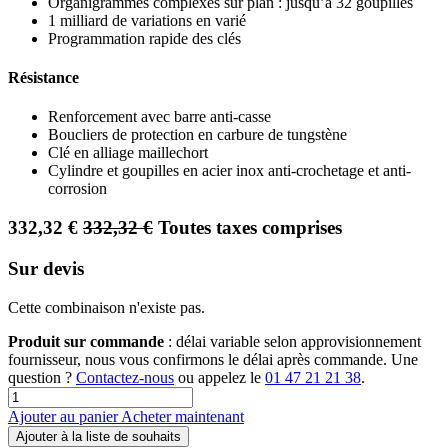
Organigrammes complexes sur plan : jusqu’à 32 goupilles
1 milliard de variations en varié
Programmation rapide des clés
Résistance
Renforcement avec barre anti-casse
Boucliers de protection en carbure de tungstène
Clé en alliage maillechort
Cylindre et goupilles en acier inox anti-crochetage et anti-
corrosion
332,32
€
332,32
€
Toutes taxes comprises
Sur devis
Cette combinaison n'existe pas.
Produit sur commande
: délai variable selon approvisionnement
fournisseur, nous vous confirmons le délai après commande. Une
question ?
Contactez-nous
ou appelez le
01 47 21 21 38
.
Ajouter au panier
Acheter maintenant
Ajouter à la liste de souhaits