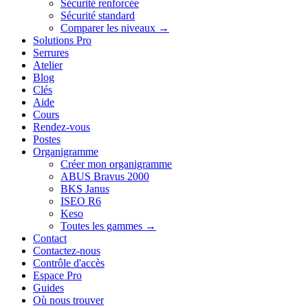
Sécurité renforcée
Sécurité standard
Comparer les niveaux →
Solutions Pro
Serrures
Atelier
Blog
Clés
Aide
Cours
Rendez-vous
Postes
Organigramme
Créer mon organigramme
ABUS Bravus 2000
BKS Janus
ISEO R6
Keso
Toutes les gammes →
Contact
Contactez-nous
Contrôle d'accès
Espace Pro
Guides
Où nous trouver