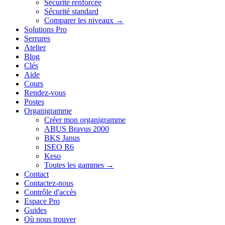
Sécurité renforcée
Sécurité standard
Comparer les niveaux →
Solutions Pro
Serrures
Atelier
Blog
Clés
Aide
Cours
Rendez-vous
Postes
Organigramme
Créer mon organigramme
ABUS Bravus 2000
BKS Janus
ISEO R6
Keso
Toutes les gammes →
Contact
Contactez-nous
Contrôle d'accès
Espace Pro
Guides
Où nous trouver