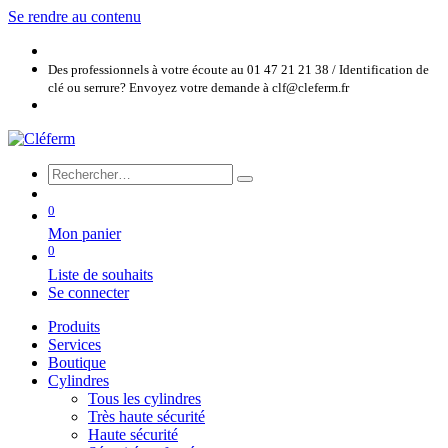
Se rendre au contenu
Des professionnels à votre écoute au 01 47 21 21 38 / Identification de
clé ou serrure? Envoyez votre demande à clf@cleferm.fr
0
Mon panier
0
Liste de souhaits
Se connecter
Produits
Services
Boutique
Cylindres
Tous les cylindres
Très haute sécurité
Haute sécurité