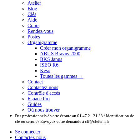
Atelier
Blog
Clés
Aide
Cours
Rendez-vous
Postes
Organigramme
Créer mon organigramme
ABUS Bravus 2000
BKS Janus
ISEO R6
Keso
Toutes les gammes →
Contact
Contactez-nous
Contrôle d'accès
Espace Pro
Guides
Où nous trouver
Des professionnels à votre écoute au 01 47 21 21 38 / Identification de
clé ou serrure? Envoyez votre demande à clf@cleferm.fr
Se connecter
Contactez-nous