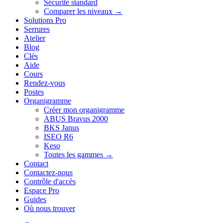
Sécurité standard
Comparer les niveaux →
Solutions Pro
Serrures
Atelier
Blog
Clés
Aide
Cours
Rendez-vous
Postes
Organigramme
Créer mon organigramme
ABUS Bravus 2000
BKS Janus
ISEO R6
Keso
Toutes les gammes →
Contact
Contactez-nous
Contrôle d'accès
Espace Pro
Guides
Où nous trouver