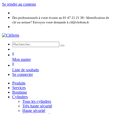
Se rendre au contenu
Des professionnels à votre écoute au 01 47 21 21 38 / Identification de
clé ou serrure? Envoyez votre demande à clf@cleferm.fr
0
Mon panier
0
Liste de souhaits
Se connecter
Produits
Services
Boutique
Cylindres
Tous les cylindres
Très haute sécurité
Haute sécurité