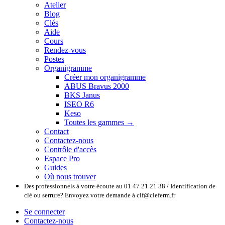
Atelier
Blog
Clés
Aide
Cours
Rendez-vous
Postes
Organigramme
Créer mon organigramme
ABUS Bravus 2000
BKS Janus
ISEO R6
Keso
Toutes les gammes →
Contact
Contactez-nous
Contrôle d'accès
Espace Pro
Guides
Où nous trouver
Des professionnels à votre écoute au 01 47 21 21 38 / Identification de
clé ou serrure? Envoyez votre demande à clf@cleferm.fr
Se connecter
Contactez-nous