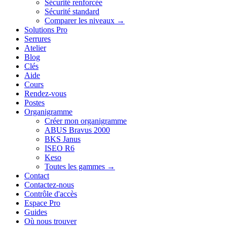
Sécurité renforcée
Sécurité standard
Comparer les niveaux →
Solutions Pro
Serrures
Atelier
Blog
Clés
Aide
Cours
Rendez-vous
Postes
Organigramme
Créer mon organigramme
ABUS Bravus 2000
BKS Janus
ISEO R6
Keso
Toutes les gammes →
Contact
Contactez-nous
Contrôle d'accès
Espace Pro
Guides
Où nous trouver