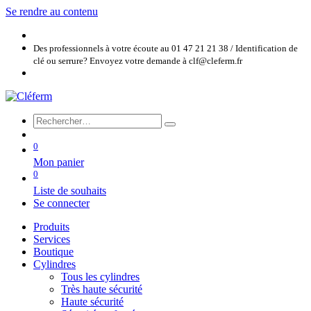
Se rendre au contenu
Des professionnels à votre écoute au 01 47 21 21 38 / Identification de
clé ou serrure? Envoyez votre demande à clf@cleferm.fr
0
Mon panier
0
Liste de souhaits
Se connecter
Produits
Services
Boutique
Cylindres
Tous les cylindres
Très haute sécurité
Haute sécurité