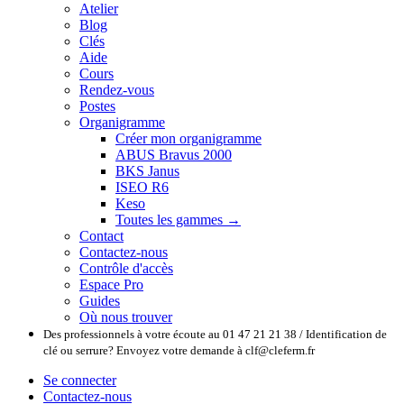
Atelier
Blog
Clés
Aide
Cours
Rendez-vous
Postes
Organigramme
Créer mon organigramme
ABUS Bravus 2000
BKS Janus
ISEO R6
Keso
Toutes les gammes →
Contact
Contactez-nous
Contrôle d'accès
Espace Pro
Guides
Où nous trouver
Des professionnels à votre écoute au 01 47 21 21 38 / Identification de
clé ou serrure? Envoyez votre demande à clf@cleferm.fr
Se connecter
Contactez-nous