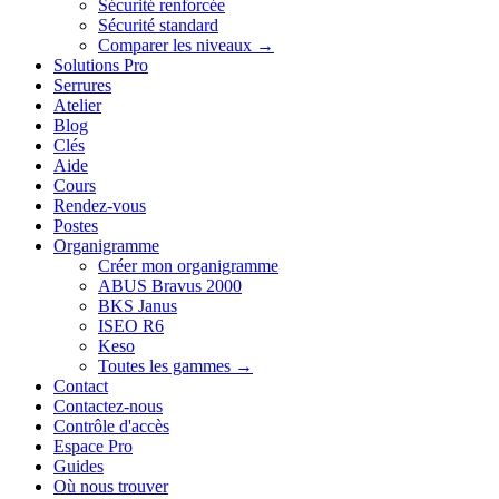
Sécurité renforcée
Sécurité standard
Comparer les niveaux →
Solutions Pro
Serrures
Atelier
Blog
Clés
Aide
Cours
Rendez-vous
Postes
Organigramme
Créer mon organigramme
ABUS Bravus 2000
BKS Janus
ISEO R6
Keso
Toutes les gammes →
Contact
Contactez-nous
Contrôle d'accès
Espace Pro
Guides
Où nous trouver