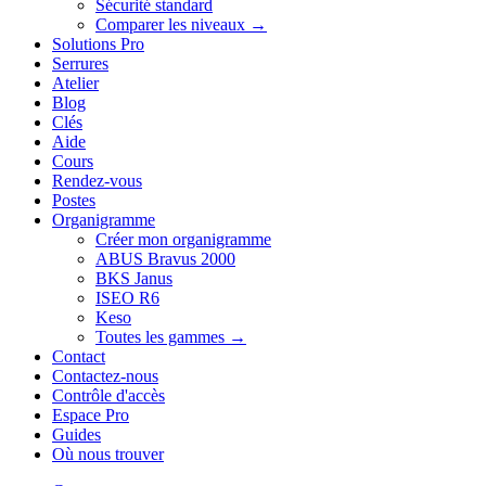
Sécurité standard
Comparer les niveaux →
Solutions Pro
Serrures
Atelier
Blog
Clés
Aide
Cours
Rendez-vous
Postes
Organigramme
Créer mon organigramme
ABUS Bravus 2000
BKS Janus
ISEO R6
Keso
Toutes les gammes →
Contact
Contactez-nous
Contrôle d'accès
Espace Pro
Guides
Où nous trouver