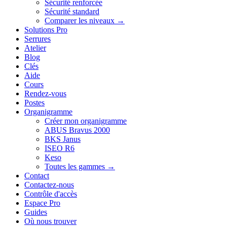
Sécurité renforcée
Sécurité standard
Comparer les niveaux →
Solutions Pro
Serrures
Atelier
Blog
Clés
Aide
Cours
Rendez-vous
Postes
Organigramme
Créer mon organigramme
ABUS Bravus 2000
BKS Janus
ISEO R6
Keso
Toutes les gammes →
Contact
Contactez-nous
Contrôle d'accès
Espace Pro
Guides
Où nous trouver