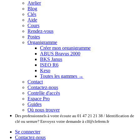
Atelier
Blog
Clés
Aide
Cours
Rendez-vous
Postes
Organigramme
Créer mon organigramme
ABUS Bravus 2000
BKS Janus
ISEO R6
Keso
Toutes les gammes →
Contact
Contactez-nous
Contrôle d'accès
Espace Pro
Guides
Où nous trouver
Des professionnels à votre écoute au 01 47 21 21 38 / Identification de
clé ou serrure? Envoyez votre demande à clf@cleferm.fr
Se connecter
Contactez-nous