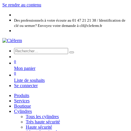
Se rendre au contenu
Des professionnels à votre écoute au 01 47 21 21 38 / Identification de
clé ou serrure? Envoyez votre demande à clf@cleferm.fr
0
Mon panier
0
Liste de souhaits
Se connecter
Produits
Services
Boutique
Cylindres
Tous les cylindres
Très haute sécurité
Haute sécurité