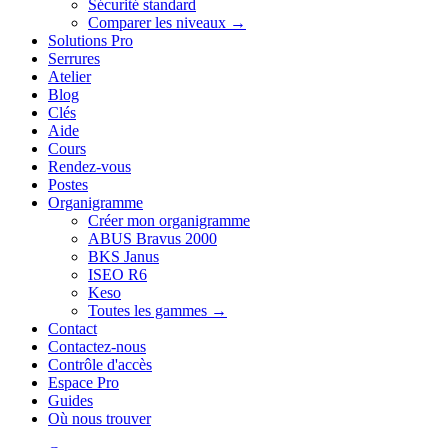
Sécurité standard
Comparer les niveaux →
Solutions Pro
Serrures
Atelier
Blog
Clés
Aide
Cours
Rendez-vous
Postes
Organigramme
Créer mon organigramme
ABUS Bravus 2000
BKS Janus
ISEO R6
Keso
Toutes les gammes →
Contact
Contactez-nous
Contrôle d'accès
Espace Pro
Guides
Où nous trouver