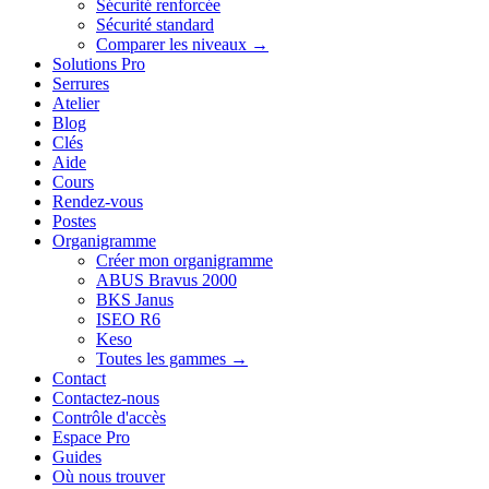
Sécurité renforcée
Sécurité standard
Comparer les niveaux →
Solutions Pro
Serrures
Atelier
Blog
Clés
Aide
Cours
Rendez-vous
Postes
Organigramme
Créer mon organigramme
ABUS Bravus 2000
BKS Janus
ISEO R6
Keso
Toutes les gammes →
Contact
Contactez-nous
Contrôle d'accès
Espace Pro
Guides
Où nous trouver