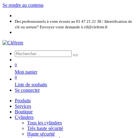
Se rendre au contenu
Des professionnels à votre écoute au 01 47 21 21 38 / Identification de
clé ou serrure? Envoyez votre demande à clf@cleferm.fr
0
Mon panier
0
Liste de souhaits
Se connecter
Produits
Services
Boutique
Cylindres
Tous les cylindres
Très haute sécurité
Haute sécurité