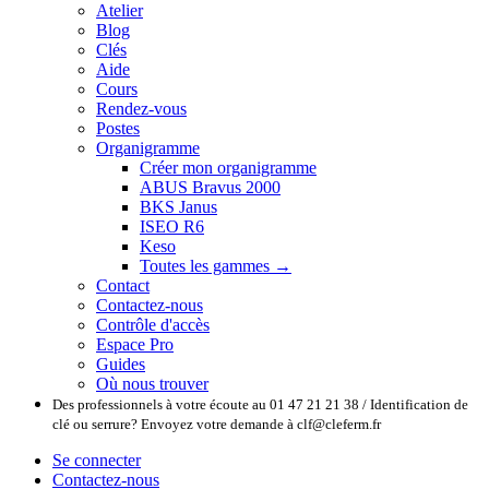
Atelier
Blog
Clés
Aide
Cours
Rendez-vous
Postes
Organigramme
Créer mon organigramme
ABUS Bravus 2000
BKS Janus
ISEO R6
Keso
Toutes les gammes →
Contact
Contactez-nous
Contrôle d'accès
Espace Pro
Guides
Où nous trouver
Des professionnels à votre écoute au 01 47 21 21 38 / Identification de
clé ou serrure? Envoyez votre demande à clf@cleferm.fr
Se connecter
Contactez-nous