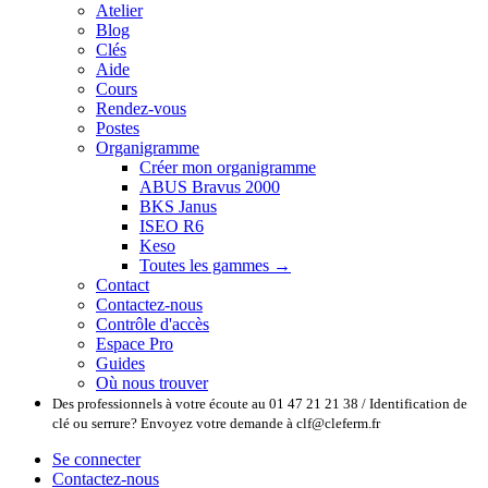
Atelier
Blog
Clés
Aide
Cours
Rendez-vous
Postes
Organigramme
Créer mon organigramme
ABUS Bravus 2000
BKS Janus
ISEO R6
Keso
Toutes les gammes →
Contact
Contactez-nous
Contrôle d'accès
Espace Pro
Guides
Où nous trouver
Des professionnels à votre écoute au 01 47 21 21 38 / Identification de
clé ou serrure? Envoyez votre demande à clf@cleferm.fr
Se connecter
Contactez-nous