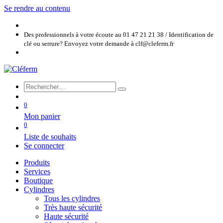
Se rendre au contenu
Des professionnels à votre écoute au 01 47 21 21 38 / Identification de
clé ou serrure? Envoyez votre demande à clf@cleferm.fr
0
Mon panier
0
Liste de souhaits
Se connecter
Produits
Services
Boutique
Cylindres
Tous les cylindres
Très haute sécurité
Haute sécurité