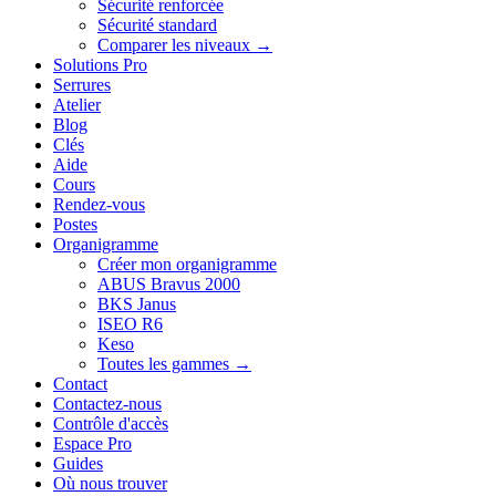
Sécurité renforcée
Sécurité standard
Comparer les niveaux →
Solutions Pro
Serrures
Atelier
Blog
Clés
Aide
Cours
Rendez-vous
Postes
Organigramme
Créer mon organigramme
ABUS Bravus 2000
BKS Janus
ISEO R6
Keso
Toutes les gammes →
Contact
Contactez-nous
Contrôle d'accès
Espace Pro
Guides
Où nous trouver