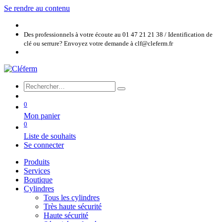
Se rendre au contenu
Des professionnels à votre écoute au 01 47 21 21 38 / Identification de
clé ou serrure? Envoyez votre demande à clf@cleferm.fr
0
Mon panier
0
Liste de souhaits
Se connecter
Produits
Services
Boutique
Cylindres
Tous les cylindres
Très haute sécurité
Haute sécurité