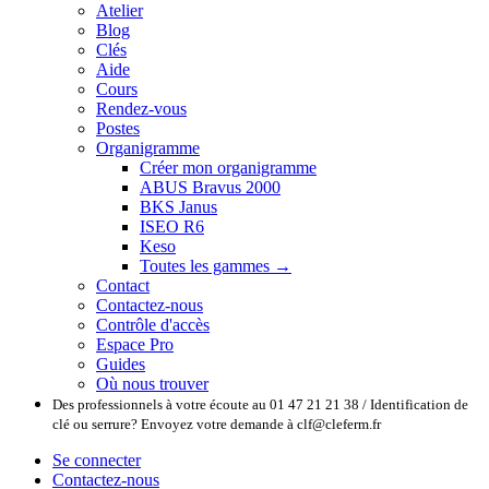
Atelier
Blog
Clés
Aide
Cours
Rendez-vous
Postes
Organigramme
Créer mon organigramme
ABUS Bravus 2000
BKS Janus
ISEO R6
Keso
Toutes les gammes →
Contact
Contactez-nous
Contrôle d'accès
Espace Pro
Guides
Où nous trouver
Des professionnels à votre écoute au 01 47 21 21 38 / Identification de
clé ou serrure? Envoyez votre demande à clf@cleferm.fr
Se connecter
Contactez-nous