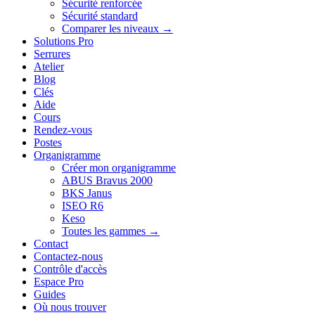
Sécurité renforcée
Sécurité standard
Comparer les niveaux →
Solutions Pro
Serrures
Atelier
Blog
Clés
Aide
Cours
Rendez-vous
Postes
Organigramme
Créer mon organigramme
ABUS Bravus 2000
BKS Janus
ISEO R6
Keso
Toutes les gammes →
Contact
Contactez-nous
Contrôle d'accès
Espace Pro
Guides
Où nous trouver