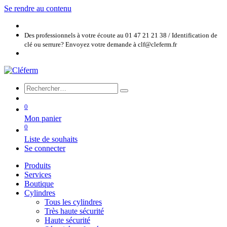
Se rendre au contenu
Des professionnels à votre écoute au 01 47 21 21 38 / Identification de
clé ou serrure? Envoyez votre demande à clf@cleferm.fr
0
Mon panier
0
Liste de souhaits
Se connecter
Produits
Services
Boutique
Cylindres
Tous les cylindres
Très haute sécurité
Haute sécurité