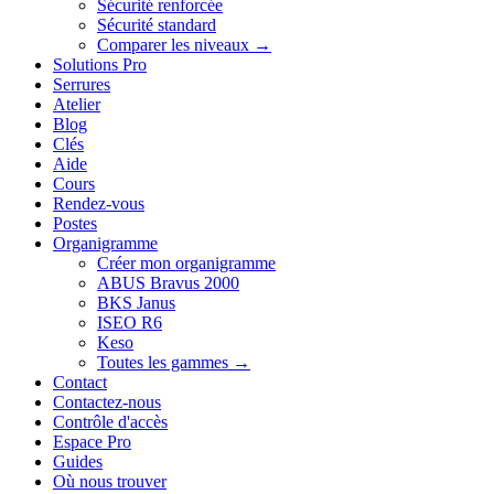
Sécurité renforcée
Sécurité standard
Comparer les niveaux →
Solutions Pro
Serrures
Atelier
Blog
Clés
Aide
Cours
Rendez-vous
Postes
Organigramme
Créer mon organigramme
ABUS Bravus 2000
BKS Janus
ISEO R6
Keso
Toutes les gammes →
Contact
Contactez-nous
Contrôle d'accès
Espace Pro
Guides
Où nous trouver