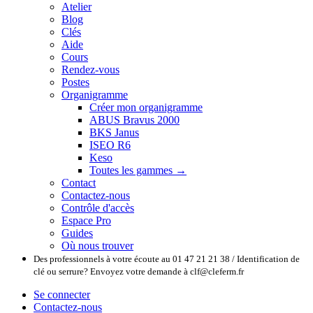
Atelier
Blog
Clés
Aide
Cours
Rendez-vous
Postes
Organigramme
Créer mon organigramme
ABUS Bravus 2000
BKS Janus
ISEO R6
Keso
Toutes les gammes →
Contact
Contactez-nous
Contrôle d'accès
Espace Pro
Guides
Où nous trouver
Des professionnels à votre écoute au 01 47 21 21 38 / Identification de
clé ou serrure? Envoyez votre demande à clf@cleferm.fr
Se connecter
Contactez-nous