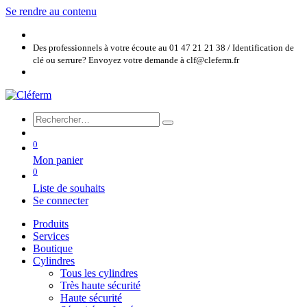
Se rendre au contenu
Des professionnels à votre écoute au 01 47 21 21 38 / Identification de
clé ou serrure? Envoyez votre demande à clf@cleferm.fr
0
Mon panier
0
Liste de souhaits
Se connecter
Produits
Services
Boutique
Cylindres
Tous les cylindres
Très haute sécurité
Haute sécurité