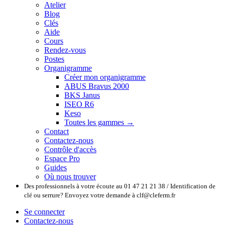
Atelier
Blog
Clés
Aide
Cours
Rendez-vous
Postes
Organigramme
Créer mon organigramme
ABUS Bravus 2000
BKS Janus
ISEO R6
Keso
Toutes les gammes →
Contact
Contactez-nous
Contrôle d'accès
Espace Pro
Guides
Où nous trouver
Des professionnels à votre écoute au 01 47 21 21 38 / Identification de
clé ou serrure? Envoyez votre demande à clf@cleferm.fr
Se connecter
Contactez-nous