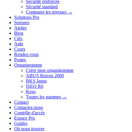
Sécurité renforcée
Sécurité standard
Comparer les niveaux →
Solutions Pro
Serrures
Atelier
Blog
Clés
Aide
Cours
Rendez-vous
Postes
Organigramme
Créer mon organigramme
ABUS Bravus 2000
BKS Janus
ISEO R6
Keso
Toutes les gammes →
Contact
Contactez-nous
Contrôle d'accès
Espace Pro
Guides
Où nous trouver