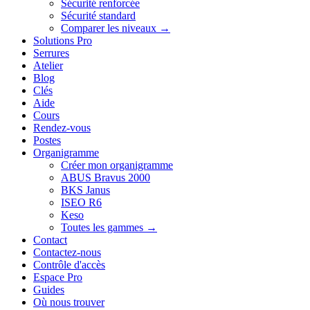
Sécurité renforcée
Sécurité standard
Comparer les niveaux →
Solutions Pro
Serrures
Atelier
Blog
Clés
Aide
Cours
Rendez-vous
Postes
Organigramme
Créer mon organigramme
ABUS Bravus 2000
BKS Janus
ISEO R6
Keso
Toutes les gammes →
Contact
Contactez-nous
Contrôle d'accès
Espace Pro
Guides
Où nous trouver