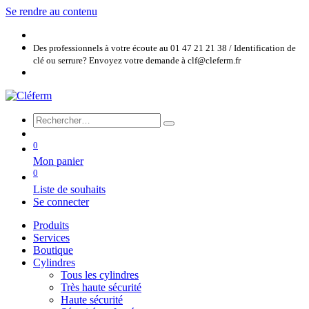
Se rendre au contenu
Des professionnels à votre écoute au 01 47 21 21 38 / Identification de
clé ou serrure? Envoyez votre demande à clf@cleferm.fr
0
Mon panier
0
Liste de souhaits
Se connecter
Produits
Services
Boutique
Cylindres
Tous les cylindres
Très haute sécurité
Haute sécurité