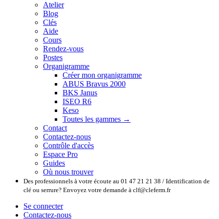
Atelier
Blog
Clés
Aide
Cours
Rendez-vous
Postes
Organigramme
Créer mon organigramme
ABUS Bravus 2000
BKS Janus
ISEO R6
Keso
Toutes les gammes →
Contact
Contactez-nous
Contrôle d'accès
Espace Pro
Guides
Où nous trouver
Des professionnels à votre écoute au 01 47 21 21 38 / Identification de
clé ou serrure? Envoyez votre demande à clf@cleferm.fr
Se connecter
Contactez-nous