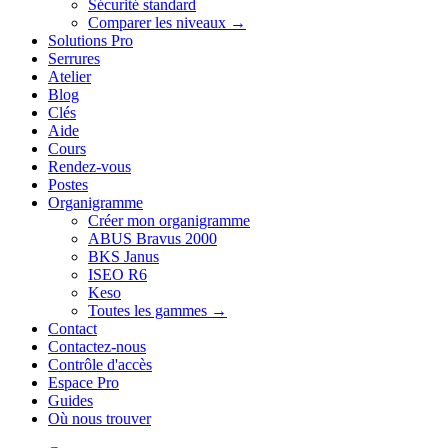
Sécurité standard
Comparer les niveaux →
Solutions Pro
Serrures
Atelier
Blog
Clés
Aide
Cours
Rendez-vous
Postes
Organigramme
Créer mon organigramme
ABUS Bravus 2000
BKS Janus
ISEO R6
Keso
Toutes les gammes →
Contact
Contactez-nous
Contrôle d'accès
Espace Pro
Guides
Où nous trouver