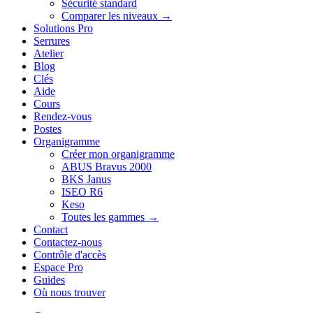
Sécurité standard
Comparer les niveaux →
Solutions Pro
Serrures
Atelier
Blog
Clés
Aide
Cours
Rendez-vous
Postes
Organigramme
Créer mon organigramme
ABUS Bravus 2000
BKS Janus
ISEO R6
Keso
Toutes les gammes →
Contact
Contactez-nous
Contrôle d'accès
Espace Pro
Guides
Où nous trouver