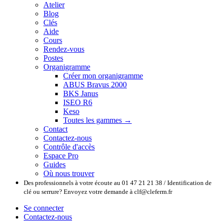
Atelier
Blog
Clés
Aide
Cours
Rendez-vous
Postes
Organigramme
Créer mon organigramme
ABUS Bravus 2000
BKS Janus
ISEO R6
Keso
Toutes les gammes →
Contact
Contactez-nous
Contrôle d'accès
Espace Pro
Guides
Où nous trouver
Des professionnels à votre écoute au 01 47 21 21 38 / Identification de
clé ou serrure? Envoyez votre demande à clf@cleferm.fr
Se connecter
Contactez-nous