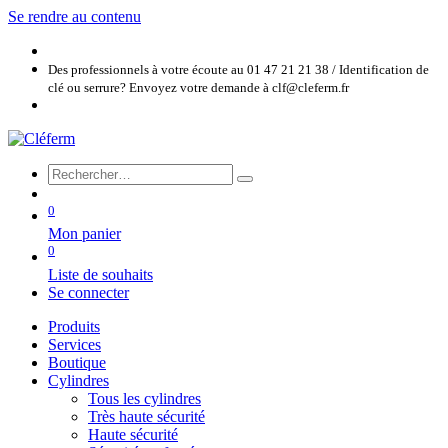
Se rendre au contenu
Des professionnels à votre écoute au 01 47 21 21 38 / Identification de
clé ou serrure? Envoyez votre demande à clf@cleferm.fr
0
Mon panier
0
Liste de souhaits
Se connecter
Produits
Services
Boutique
Cylindres
Tous les cylindres
Très haute sécurité
Haute sécurité