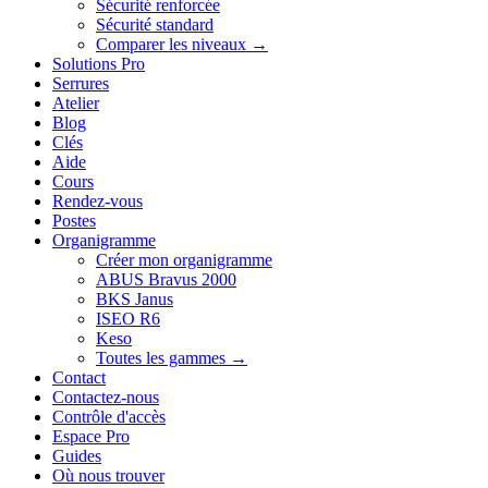
Sécurité renforcée
Sécurité standard
Comparer les niveaux →
Solutions Pro
Serrures
Atelier
Blog
Clés
Aide
Cours
Rendez-vous
Postes
Organigramme
Créer mon organigramme
ABUS Bravus 2000
BKS Janus
ISEO R6
Keso
Toutes les gammes →
Contact
Contactez-nous
Contrôle d'accès
Espace Pro
Guides
Où nous trouver