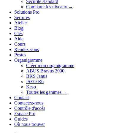
Sécurité standard
Comparer les niveaux →
Solutions Pro
Serrures
Atelier
Blog
Clés
Aide
Cours
Rendez-vous
Postes
Organigramme
Créer mon organigramme
ABUS Bravus 2000
BKS Janus
ISEO R6
Keso
Toutes les gammes →
Contact
Contactez-nous
Contrôle d'accès
Espace Pro
Guides
Où nous trouver