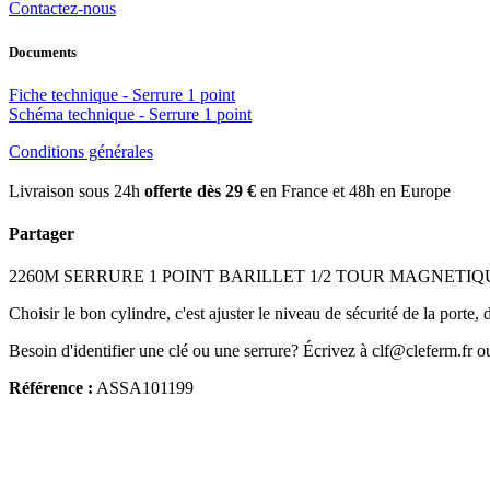
Contactez-nous
Documents
Fiche technique - Serrure 1 point
Schéma technique - Serrure 1 point
Conditions générales
Livraison sous 24h
offerte dès 29 €
en France et 48h en Europe
Partager
2260M SERRURE 1 POINT BARILLET 1/2 TOUR MAGNETIQUE AXE 4
Choisir le bon cylindre, c'est ajuster le niveau de sécurité de la porte,
Besoin d'identifier une clé ou une serrure? Écrivez à clf@cleferm.fr o
Référence :
ASSA101199