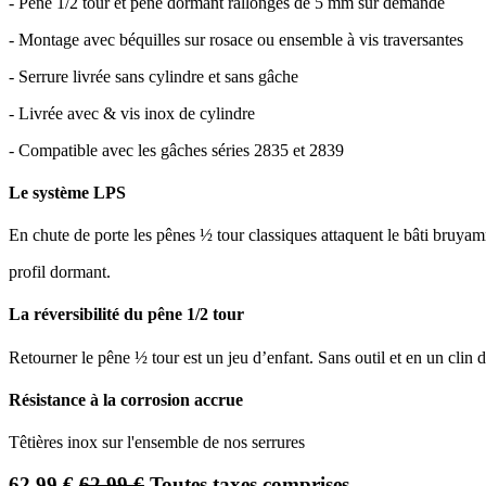
- Pêne 1/2 tour et pêne dormant rallongés de 5 mm sur demande
- Montage avec béquilles sur rosace ou ensemble à vis traversantes
- Serrure livrée sans cylindre et sans gâche
- Livrée avec & vis inox de cylindre
- Compatible avec les gâches séries 2835 et 2839
Le système LPS
En chute de porte les pênes ½ tour classiques attaquent le bâti bruyam
profil dormant.
La réversibilité du pêne 1/2 tour
Retourner le pêne ½ tour est un jeu d’enfant. Sans outil et en un clin 
Résistance à la corrosion accrue
Têtières inox sur l'ensemble de nos serrures
62,99
€
62,99
€
Toutes taxes comprises