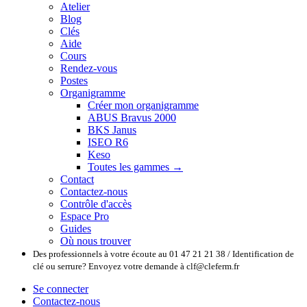
Atelier
Blog
Clés
Aide
Cours
Rendez-vous
Postes
Organigramme
Créer mon organigramme
ABUS Bravus 2000
BKS Janus
ISEO R6
Keso
Toutes les gammes →
Contact
Contactez-nous
Contrôle d'accès
Espace Pro
Guides
Où nous trouver
Des professionnels à votre écoute au 01 47 21 21 38 / Identification de
clé ou serrure? Envoyez votre demande à clf@cleferm.fr
Se connecter
Contactez-nous