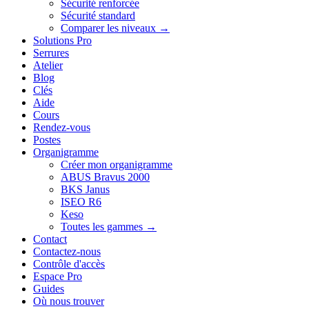
Sécurité renforcée
Sécurité standard
Comparer les niveaux →
Solutions Pro
Serrures
Atelier
Blog
Clés
Aide
Cours
Rendez-vous
Postes
Organigramme
Créer mon organigramme
ABUS Bravus 2000
BKS Janus
ISEO R6
Keso
Toutes les gammes →
Contact
Contactez-nous
Contrôle d'accès
Espace Pro
Guides
Où nous trouver