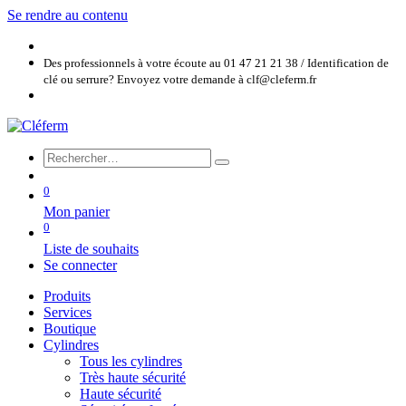
Se rendre au contenu
Des professionnels à votre écoute au 01 47 21 21 38 / Identification de
clé ou serrure? Envoyez votre demande à clf@cleferm.fr
0
Mon panier
0
Liste de souhaits
Se connecter
Produits
Services
Boutique
Cylindres
Tous les cylindres
Très haute sécurité
Haute sécurité