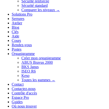
Sécurité renforcée
Sécurité standard
Comparer les niveaux →
Solutions Pro
Serrures
Atelier
Blog
Clés
Aide
Cours
Rendez-vous
Postes
Organigramme
Créer mon organigramme
ABUS Bravus 2000
BKS Janus
ISEO R6
Keso
Toutes les gammes →
Contact
Contactez-nous
Contrôle d'accès
Espace Pro
Guides
Où nous trouver