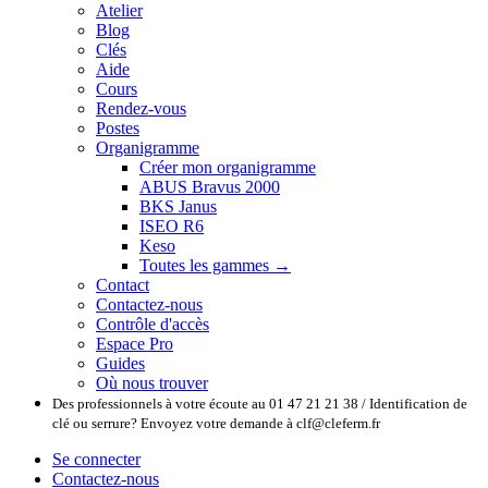
Atelier
Blog
Clés
Aide
Cours
Rendez-vous
Postes
Organigramme
Créer mon organigramme
ABUS Bravus 2000
BKS Janus
ISEO R6
Keso
Toutes les gammes →
Contact
Contactez-nous
Contrôle d'accès
Espace Pro
Guides
Où nous trouver
Des professionnels à votre écoute au 01 47 21 21 38 / Identification de
clé ou serrure? Envoyez votre demande à clf@cleferm.fr
Se connecter
Contactez-nous