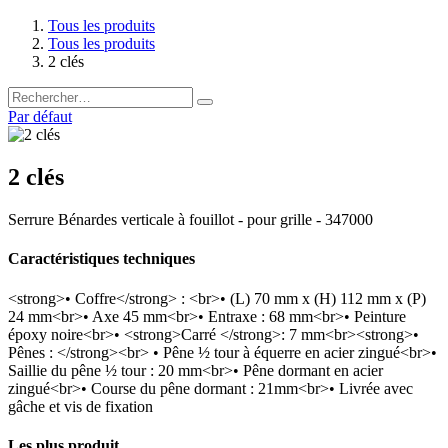
Tous les produits
Tous les produits
2 clés
Par défaut
2 clés
Serrure Bénardes verticale à fouillot - pour grille - 347000
Caractéristiques techniques
<strong>• Coffre</strong> : <br>• (L) 70 mm x (H) 112 mm x (P)
24 mm<br>• Axe 45 mm<br>• Entraxe : 68 mm<br>• Peinture
époxy noire<br>• <strong>Carré </strong>: 7 mm<br><strong>•
Pênes : </strong><br> • Pêne ½ tour à équerre en acier zingué<br>•
Saillie du pêne ½ tour : 20 mm<br>• Pêne dormant en acier
zingué<br>• Course du pêne dormant : 21mm<br>• Livrée avec
gâche et vis de fixation
Les plus produit