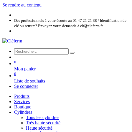
Se rendre au contenu
Des professionnels à votre écoute au 01 47 21 21 38 / Identification de
clé ou serrure? Envoyez votre demande à clf@cleferm.fr
0
Mon panier
0
Liste de souhaits
Se connecter
Produits
Services
Boutique
Cylindres
Tous les cylindres
Très haute sécurité
Haute sécurité