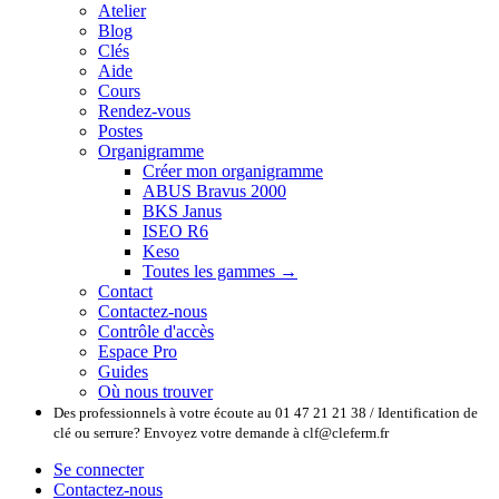
Atelier
Blog
Clés
Aide
Cours
Rendez-vous
Postes
Organigramme
Créer mon organigramme
ABUS Bravus 2000
BKS Janus
ISEO R6
Keso
Toutes les gammes →
Contact
Contactez-nous
Contrôle d'accès
Espace Pro
Guides
Où nous trouver
Des professionnels à votre écoute au 01 47 21 21 38 / Identification de
clé ou serrure? Envoyez votre demande à clf@cleferm.fr
Se connecter
Contactez-nous