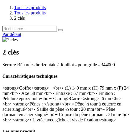
Tous les produits
Tous les produits
2 clés
Par défaut
2 clés
Serrure Bénardes horizontale à fouillot - pour grille - 344000
Caractéristiques techniques
<strong>Coffre</strong> : <br>• (L) 140 mm x (H) 79 mm x (P) 24
mm<br>• Axe 58 mm<br>• Entraxe : 57 mm<br>• Finition :
Peinture époxy noire<br>• <strong>Carré </strong>: 6 mm<br>
<br> <strong>Pênes : </strong><br> • Pêne ½ tour à équerre en
acier zingué<br>• Saillie du pêne ½ tour : 20 mm<br>• Pêne
dormant en acier zingué<br>• Course du pêne dormant : 21mm<br>
<br> <strong>• Livrée avec gâche et vis de fixation</strong>
Les plus produit