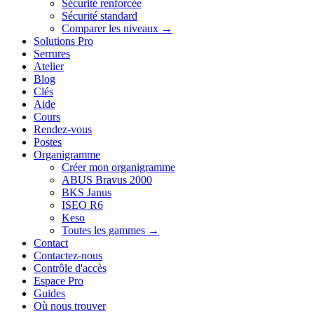
Sécurité renforcée
Sécurité standard
Comparer les niveaux →
Solutions Pro
Serrures
Atelier
Blog
Clés
Aide
Cours
Rendez-vous
Postes
Organigramme
Créer mon organigramme
ABUS Bravus 2000
BKS Janus
ISEO R6
Keso
Toutes les gammes →
Contact
Contactez-nous
Contrôle d'accès
Espace Pro
Guides
Où nous trouver