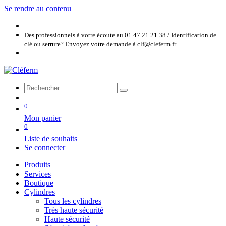
Se rendre au contenu
Des professionnels à votre écoute au 01 47 21 21 38 / Identification de
clé ou serrure? Envoyez votre demande à clf@cleferm.fr
0
Mon panier
0
Liste de souhaits
Se connecter
Produits
Services
Boutique
Cylindres
Tous les cylindres
Très haute sécurité
Haute sécurité