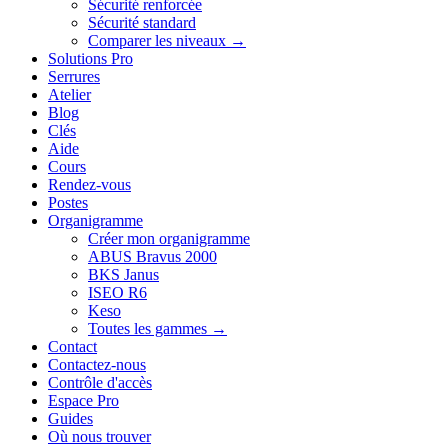
Sécurité renforcée
Sécurité standard
Comparer les niveaux →
Solutions Pro
Serrures
Atelier
Blog
Clés
Aide
Cours
Rendez-vous
Postes
Organigramme
Créer mon organigramme
ABUS Bravus 2000
BKS Janus
ISEO R6
Keso
Toutes les gammes →
Contact
Contactez-nous
Contrôle d'accès
Espace Pro
Guides
Où nous trouver