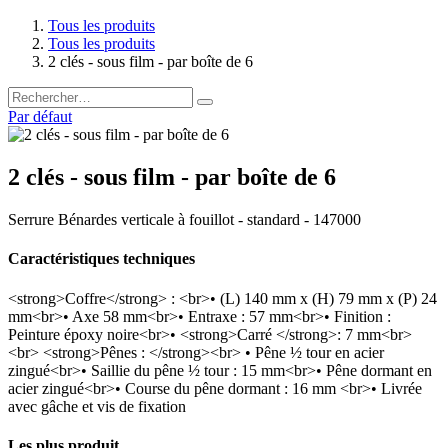
Tous les produits
Tous les produits
2 clés - sous film - par boîte de 6
Par défaut
2 clés - sous film - par boîte de 6
Serrure Bénardes verticale à fouillot - standard - 147000
Caractéristiques techniques
<strong>Coffre</strong> : <br>• (L) 140 mm x (H) 79 mm x (P) 24
mm<br>• Axe 58 mm<br>• Entraxe : 57 mm<br>• Finition :
Peinture époxy noire<br>• <strong>Carré </strong>: 7 mm<br>
<br> <strong>Pênes : </strong><br> • Pêne ½ tour en acier
zingué<br>• Saillie du pêne ½ tour : 15 mm<br>• Pêne dormant en
acier zingué<br>• Course du pêne dormant : 16 mm <br>• Livrée
avec gâche et vis de fixation
Les plus produit