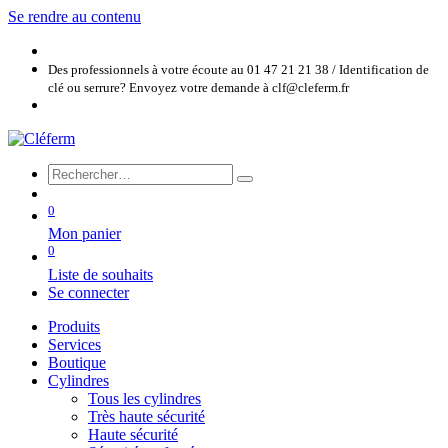
Se rendre au contenu
Des professionnels à votre écoute au 01 47 21 21 38 / Identification de
clé ou serrure? Envoyez votre demande à clf@cleferm.fr
0
Mon panier
0
Liste de souhaits
Se connecter
Produits
Services
Boutique
Cylindres
Tous les cylindres
Très haute sécurité
Haute sécurité