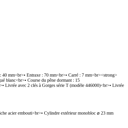
xe : 40 mm<br>• Entraxe : 70 mm<br>• Carré : 7 mm<br><strong>
ngué blanc<br>• Course du pêne dormant : 15
>• Livrée avec 2 clés à Gorges série T (modèle 446000)<br>• Livrée
 gâche acier embouti<br>• Cylindre extérieur monobloc ⌀ 23 mm