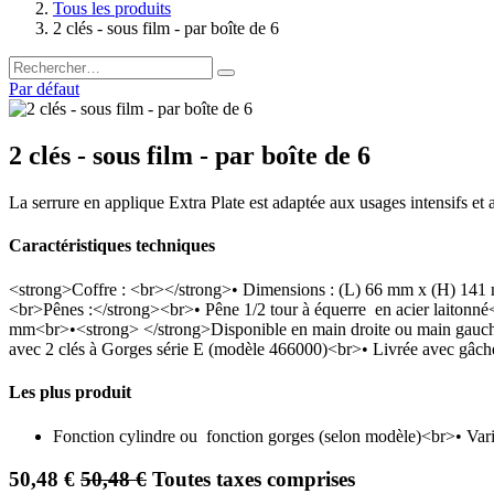
Tous les produits
2 clés - sous film - par boîte de 6
Par défaut
2 clés - sous film - par boîte de 6
La serrure en applique Extra Plate est adaptée aux usages intensifs et 
Caractéristiques techniques
<strong>Coffre : <br></strong>• Dimensions : (L) 66 mm x (H) 141
<br>Pênes :</strong><br>• Pêne 1/2 tour à équerre en acier laitonné
mm<br>•<strong> </strong>Disponible en main droite ou main gauche
avec 2 clés à Gorges série E (modèle 466000)<br>• Livrée avec gâc
Les plus produit
Fonction cylindre ou fonction gorges (selon modèle)<br>• Var
50,48
€
50,48
€
Toutes taxes comprises