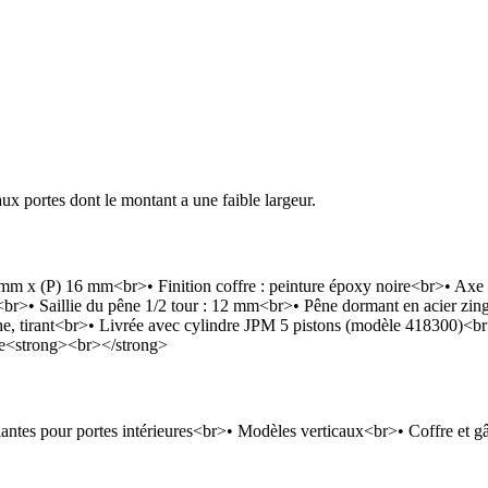
aux portes dont le montant a une faible largeur.
 mm x (P) 16 mm<br>• Finition coffre : peinture époxy noire<br>• A
<br>• Saillie du pêne 1/2 tour : 12 mm<br>• Pêne dormant en acier zi
, tirant<br>• Livrée avec cylindre JPM 5 pistons (modèle 418300)<br
he<strong><br></strong>
iantes pour portes intérieures<br>• Modèles verticaux<br>• Coffre et