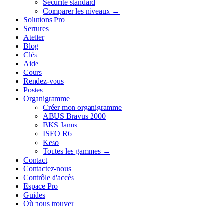
Sécurité standard
Comparer les niveaux →
Solutions Pro
Serrures
Atelier
Blog
Clés
Aide
Cours
Rendez-vous
Postes
Organigramme
Créer mon organigramme
ABUS Bravus 2000
BKS Janus
ISEO R6
Keso
Toutes les gammes →
Contact
Contactez-nous
Contrôle d'accès
Espace Pro
Guides
Où nous trouver