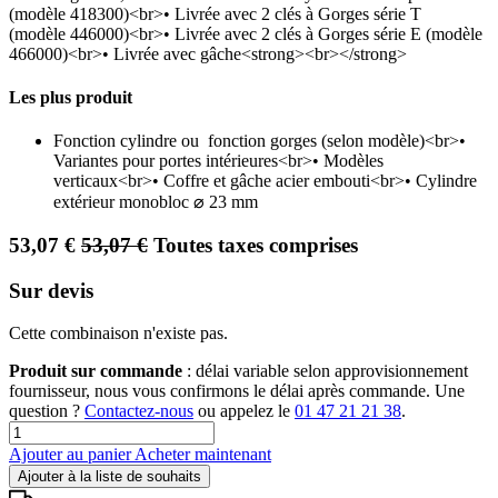
(modèle 418300)<br>• Livrée avec 2 clés à Gorges série T
(modèle 446000)<br>• Livrée avec 2 clés à Gorges série E (modèle
466000)<br>• Livrée avec gâche<strong><br></strong>
Les plus produit
Fonction cylindre ou fonction gorges (selon modèle)<br>•
Variantes pour portes intérieures<br>• Modèles
verticaux<br>• Coffre et gâche acier embouti<br>• Cylindre
extérieur monobloc ⌀ 23 mm
53,07
€
53,07
€
Toutes taxes comprises
Sur devis
Cette combinaison n'existe pas.
Produit sur commande
: délai variable selon approvisionnement
fournisseur, nous vous confirmons le délai après commande. Une
question ?
Contactez-nous
ou appelez le
01 47 21 21 38
.
Ajouter au panier
Acheter maintenant
Ajouter à la liste de souhaits