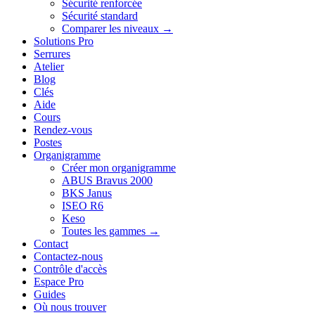
Sécurité renforcée
Sécurité standard
Comparer les niveaux →
Solutions Pro
Serrures
Atelier
Blog
Clés
Aide
Cours
Rendez-vous
Postes
Organigramme
Créer mon organigramme
ABUS Bravus 2000
BKS Janus
ISEO R6
Keso
Toutes les gammes →
Contact
Contactez-nous
Contrôle d'accès
Espace Pro
Guides
Où nous trouver