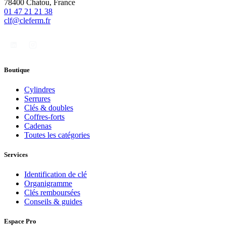
78400 Chatou, France
01 47 21 21 38
clf@cleferm.fr
Boutique
Cylindres
Serrures
Clés & doubles
Coffres-forts
Cadenas
Toutes les catégories
Services
Identification de clé
Organigramme
Clés remboursées
Conseils & guides
Espace Pro