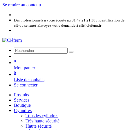
Se rendre au contenu
Des professionnels à votre écoute au 01 47 21 21 38 / Identification de
clé ou serrure? Envoyez votre demande à clf@cleferm.fr
0
Mon panier
0
Liste de souhaits
Se connecter
Produits
Services
Boutique
Cylindres
Tous les cylindres
Très haute sécurité
Haute sécurité