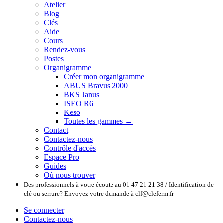
Atelier
Blog
Clés
Aide
Cours
Rendez-vous
Postes
Organigramme
Créer mon organigramme
ABUS Bravus 2000
BKS Janus
ISEO R6
Keso
Toutes les gammes →
Contact
Contactez-nous
Contrôle d'accès
Espace Pro
Guides
Où nous trouver
Des professionnels à votre écoute au 01 47 21 21 38 / Identification de
clé ou serrure? Envoyez votre demande à clf@cleferm.fr
Se connecter
Contactez-nous