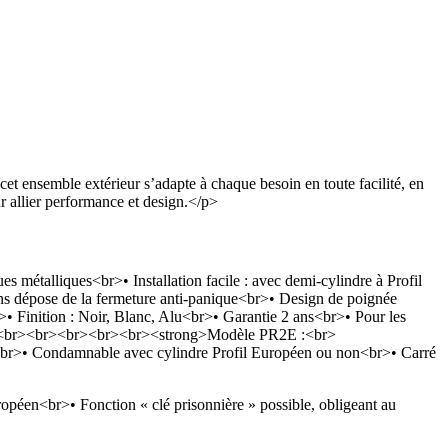
 ensemble extérieur s’adapte à chaque besoin en toute facilité, en
ur allier performance et design.</p>
s métalliques<br>• Installation facile : avec demi-cylindre à Profil
ns dépose de la fermeture anti-panique<br>• Design de poignée
>• Finition : Noir, Blanc, Alu<br>• Garantie 2 ans<br>• Pour les
br><br><br><br><br><br><strong>Modèle PR2E :<br>
9<br>• Condamnable avec cylindre Profil Européen ou non<br>• Carré
éen<br>• Fonction « clé prisonnière » possible, obligeant au