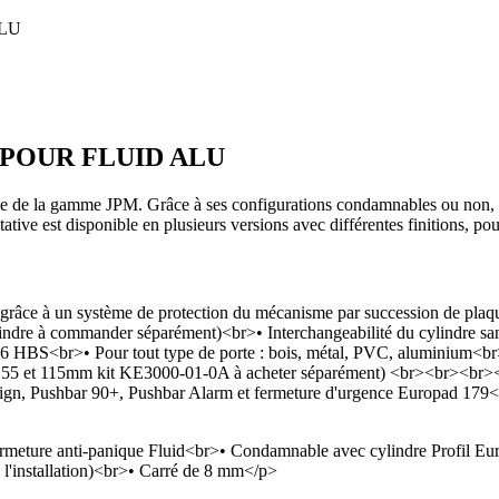
ALU
 POUR FLUID ALU
 de la gamme JPM. Grâce à ses configurations condamnables ou non, cet
ative est disponible en plusieurs versions avec différentes finitions, po
 grâce à un système de protection du mécanisme par succession de plaque
indre à commander séparément)<br>• Interchangeabilité du cylindre sa
e 96 HBS<br>• Pour tout type de porte : bois, métal, PVC, aluminium<br
tre 55 et 115mm kit KE3000-01-0A à acheter séparément) <br><br><
esign, Pushbar 90+, Pushbar Alarm et fermeture d'urgence Europad 17
ture anti-panique Fluid<br>• Condamnable avec cylindre Profil Europ
t à l'installation)<br>• Carré de 8 mm</p>