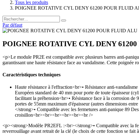
Tous les produits
POIGNEE ROTATIVE CYL DENY 61200 POUR FLUID 
Par défaut
POIGNEE ROTATIVE CYL DENY 61200
<p>Le module PR2E est compatible avec plusieurs barres anti-panique
garantissant une haute résistance face au vandalisme. Cette poignée rot
Caractéristiques techniques
Haute résistance à l'effraction<br>• Résistance anti-vandalisme
Européen standard de 40 mm pour porte de toute épaisseur (cyl
facilitant la préhension<br>• Résistance face à la corrosion d
portes de 55mm maximum d'épaisseur (autres dimensions en
</strong>• Compatible avec les fermetures anti-panique 89 D
croisillon<br><br><br><br><br><br />
<p><strong>Modèle PR2EFL :<br></strong>• Compatible avec la ferme
reverrouillage avant retrait de la clé (le choix de cette fonction se fai