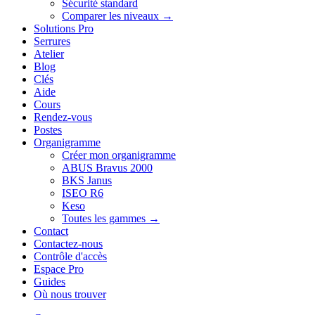
Sécurité standard
Comparer les niveaux →
Solutions Pro
Serrures
Atelier
Blog
Clés
Aide
Cours
Rendez-vous
Postes
Organigramme
Créer mon organigramme
ABUS Bravus 2000
BKS Janus
ISEO R6
Keso
Toutes les gammes →
Contact
Contactez-nous
Contrôle d'accès
Espace Pro
Guides
Où nous trouver