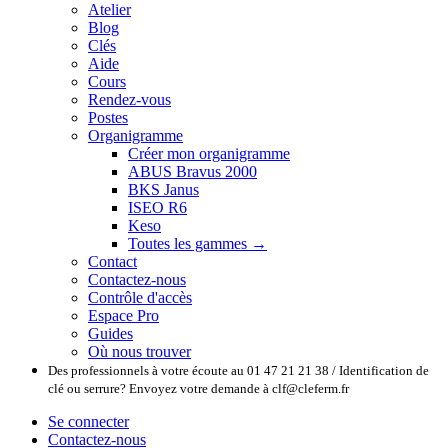
Atelier
Blog
Clés
Aide
Cours
Rendez-vous
Postes
Organigramme
Créer mon organigramme
ABUS Bravus 2000
BKS Janus
ISEO R6
Keso
Toutes les gammes →
Contact
Contactez-nous
Contrôle d'accès
Espace Pro
Guides
Où nous trouver
Des professionnels à votre écoute au 01 47 21 21 38 / Identification de
clé ou serrure? Envoyez votre demande à clf@cleferm.fr
Se connecter
Contactez-nous