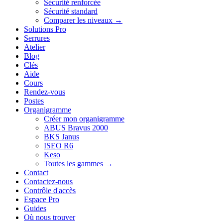
Sécurité renforcée
Sécurité standard
Comparer les niveaux →
Solutions Pro
Serrures
Atelier
Blog
Clés
Aide
Cours
Rendez-vous
Postes
Organigramme
Créer mon organigramme
ABUS Bravus 2000
BKS Janus
ISEO R6
Keso
Toutes les gammes →
Contact
Contactez-nous
Contrôle d'accès
Espace Pro
Guides
Où nous trouver