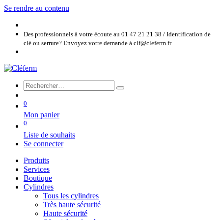
Se rendre au contenu
Des professionnels à votre écoute au 01 47 21 21 38 / Identification de
clé ou serrure? Envoyez votre demande à clf@cleferm.fr
0
Mon panier
0
Liste de souhaits
Se connecter
Produits
Services
Boutique
Cylindres
Tous les cylindres
Très haute sécurité
Haute sécurité