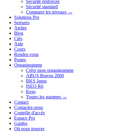
Sécurité renforcée
Sécurité standard
Comparer les niveaux →
Solutions Pro
Serrures
Atelier
Blog
Clés
Aide
Cours
Rendez-vous
Postes
Organigramme
Créer mon organigramme
ABUS Bravus 2000
BKS Janus
ISEO R6
Keso
Toutes les gammes →
Contact
Contactez-nous
Contrôle d'accès
Espace Pro
Guides
Où nous trouver