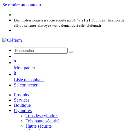
Se rendre au contenu
Des professionnels à votre écoute au 01 47 21 21 38 / Identification de
clé ou serrure? Envoyez votre demande à clf@cleferm.fr
0
Mon panier
0
Liste de souhaits
Se connecter
Produits
Services
Boutique
Cylindres
Tous les cylindres
Très haute sécurité
Haute sécurité