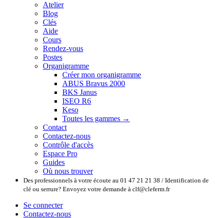
Atelier
Blog
Clés
Aide
Cours
Rendez-vous
Postes
Organigramme
Créer mon organigramme
ABUS Bravus 2000
BKS Janus
ISEO R6
Keso
Toutes les gammes →
Contact
Contactez-nous
Contrôle d'accès
Espace Pro
Guides
Où nous trouver
Des professionnels à votre écoute au 01 47 21 21 38 / Identification de
clé ou serrure? Envoyez votre demande à clf@cleferm.fr
Se connecter
Contactez-nous