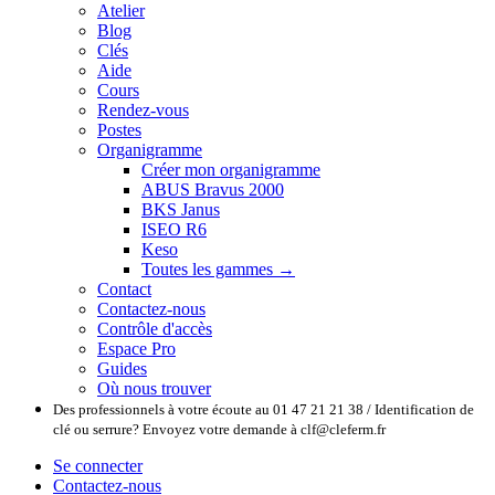
Atelier
Blog
Clés
Aide
Cours
Rendez-vous
Postes
Organigramme
Créer mon organigramme
ABUS Bravus 2000
BKS Janus
ISEO R6
Keso
Toutes les gammes →
Contact
Contactez-nous
Contrôle d'accès
Espace Pro
Guides
Où nous trouver
Des professionnels à votre écoute au 01 47 21 21 38 / Identification de
clé ou serrure? Envoyez votre demande à clf@cleferm.fr
Se connecter
Contactez-nous