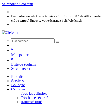
Se rendre au contenu
Des professionnels à votre écoute au 01 47 21 21 38 / Identification de
clé ou serrure? Envoyez votre demande à clf@cleferm.fr
0
Mon panier
0
Liste de souhaits
Se connecter
Produits
Services
Boutique
Cylindres
Tous les cylindres
Très haute sécurité
Haute sécurité