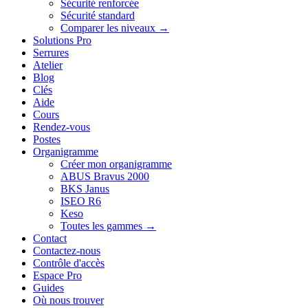
Sécurité renforcée
Sécurité standard
Comparer les niveaux →
Solutions Pro
Serrures
Atelier
Blog
Clés
Aide
Cours
Rendez-vous
Postes
Organigramme
Créer mon organigramme
ABUS Bravus 2000
BKS Janus
ISEO R6
Keso
Toutes les gammes →
Contact
Contactez-nous
Contrôle d'accès
Espace Pro
Guides
Où nous trouver