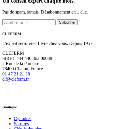
Un conseil expert chaque mois.
Pas de spam, jamais. Désabonnement en 1 clic.
S'abonner
CLÉFERM
L'expert serrurerie. Livré chez vous. Depuis 1957.
CLEFERM
SIRET 444 446 363 00038
2 Rue de la Paroisse
78400 Chatou, France
01 47 21 21 38
clf@cleferm.fr
Boutique
Cylindres
Serrures
Clés & doubles