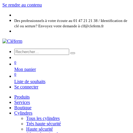
Se rendre au contenu
Des professionnels à votre écoute au 01 47 21 21 38 / Identification de
clé ou serrure? Envoyez votre demande à clf@cleferm.fr
0
Mon panier
0
Liste de souhaits
Se connecter
Produits
Services
Boutique
Cylindres
Tous les cylindres
Très haute sécurité
Haute sécurité