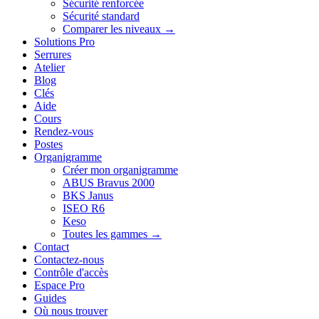
Sécurité renforcée
Sécurité standard
Comparer les niveaux →
Solutions Pro
Serrures
Atelier
Blog
Clés
Aide
Cours
Rendez-vous
Postes
Organigramme
Créer mon organigramme
ABUS Bravus 2000
BKS Janus
ISEO R6
Keso
Toutes les gammes →
Contact
Contactez-nous
Contrôle d'accès
Espace Pro
Guides
Où nous trouver