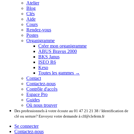
Atelier
Blog
Clés
Aide
Cours
Rendez-vous
Postes
Organigramme
Créer mon organigramme
ABUS Bravus 2000
BKS Janus
ISEO R6
Keso
Toutes les gammes →
Contact
Contactez-nous
Contrôle d'accès
Espace Pro
Guides
Où nous trouver
Des professionnels à votre écoute au 01 47 21 21 38 / Identification de
clé ou serrure? Envoyez votre demande à clf@cleferm.fr
Se connecter
Contactez-nous