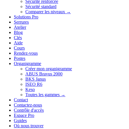
Sécurité renforcée
Sécurité standard
Comparer les niveaux →
Solutions Pro
Serrures
Atelier
Blog
Clés
Aide
Cours
Rendez-vous
Postes
Organigramme
Créer mon organigramme
ABUS Bravus 2000
BKS Janus
ISEO R6
Keso
Toutes les gammes →
Contact
Contactez-nous
Contrôle d'accès
Espace Pro
Guides
Où nous trouver