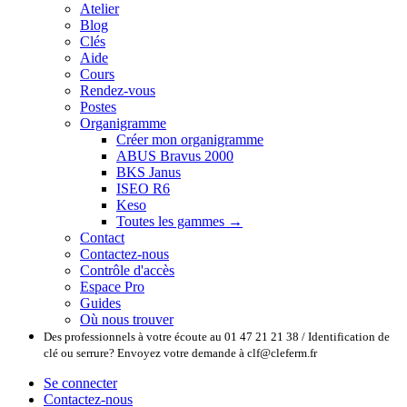
Atelier
Blog
Clés
Aide
Cours
Rendez-vous
Postes
Organigramme
Créer mon organigramme
ABUS Bravus 2000
BKS Janus
ISEO R6
Keso
Toutes les gammes →
Contact
Contactez-nous
Contrôle d'accès
Espace Pro
Guides
Où nous trouver
Des professionnels à votre écoute au 01 47 21 21 38 / Identification de
clé ou serrure? Envoyez votre demande à clf@cleferm.fr
Se connecter
Contactez-nous