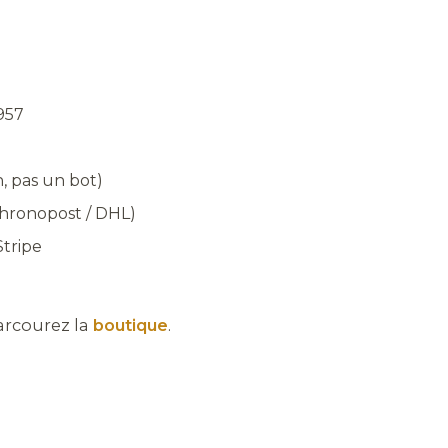
1957
, pas un bot)
Chronopost / DHL)
Stripe
rcourez la
boutique
.