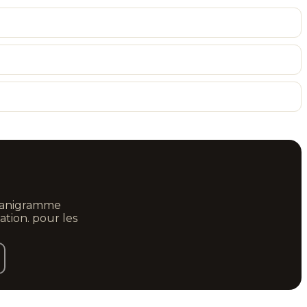
rganigramme
ation. pour les