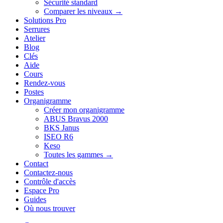
Sécurité standard
Comparer les niveaux →
Solutions Pro
Serrures
Atelier
Blog
Clés
Aide
Cours
Rendez-vous
Postes
Organigramme
Créer mon organigramme
ABUS Bravus 2000
BKS Janus
ISEO R6
Keso
Toutes les gammes →
Contact
Contactez-nous
Contrôle d'accès
Espace Pro
Guides
Où nous trouver